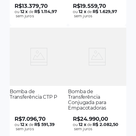
R$
13
.
379
,
70
R$
19
.
559
,
70
12
x
R$ 1.114,97
12
x
R$ 1.629,97
ou
de
ou
de
sem juros
sem juros
Bomba de
Bomba de
Transferência CTP P
Transferência
Conjugada para
Empacotadoras
R$
7
.
096
,
70
R$
24
.
990
,
00
12
x
R$ 591,39
12
x
R$ 2.082,50
ou
de
ou
de
sem juros
sem juros