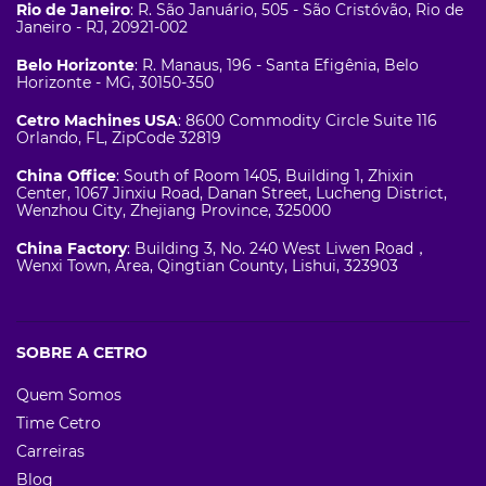
Rio de Janeiro
: R. São Januário, 505 - São Cristóvão, Rio de
Janeiro - RJ, 20921-002
Belo Horizonte
: R. Manaus, 196 - Santa Efigênia, Belo
Horizonte - MG, 30150-350
Cetro Machines USA
: 8600 Commodity Circle Suite 116
Orlando, FL, ZipCode 32819
China Office
: South of Room 1405, Building 1, Zhixin
Center, 1067 Jinxiu Road, Danan Street, Lucheng District,
Wenzhou City, Zhejiang Province, 325000
China Factory
: Building 3, No. 240 West Liwen Road，
Wenxi Town, Area, Qingtian County, Lishui, 323903
SOBRE A CETRO
Quem Somos
Time Cetro
Carreiras
Blog