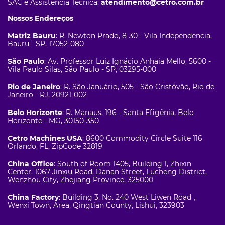
SAC e Assistência Técnica:
atendimento@cetro.com.br
Nossos Endereços
Matriz Bauru
: R. Newton Prado, 8-30 - Vila Independencia,
Bauru - SP, 17052-080
São Paulo
: Av. Professor Luiz Ignácio Anhaia Mello, 5600 -
Vila Paulo Silas, São Paulo - SP, 03295-000
Rio de Janeiro
: R. São Januário, 505 - São Cristóvão, Rio de
Janeiro - RJ, 20921-002
Belo Horizonte
: R. Manaus, 196 - Santa Efigênia, Belo
Horizonte - MG, 30150-350
Cetro Machines USA
: 8600 Commodity Circle Suite 116
Orlando, FL, ZipCode 32819
China Office
: South of Room 1405, Building 1, Zhixin
Center, 1067 Jinxiu Road, Danan Street, Lucheng District,
Wenzhou City, Zhejiang Province, 325000
China Factory
: Building 3, No. 240 West Liwen Road，
Wenxi Town, Area, Qingtian County, Lishui, 323903