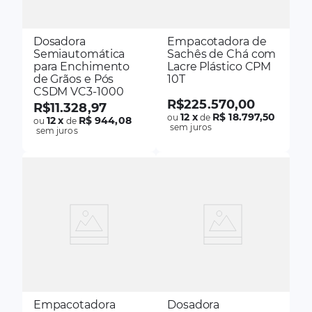
Dosadora
Empacotadora de
Semiautomática
Sachês de Chá com
para Enchimento
Lacre Plástico CPM
de Grãos e Pós
10T
CSDM VC3-1000
R$
225
.
570
,
00
R$
11
.
328
,
97
12
x
R$ 18.797,50
ou
de
12
x
R$ 944,08
ou
de
sem juros
sem juros
Empacotadora
Dosadora