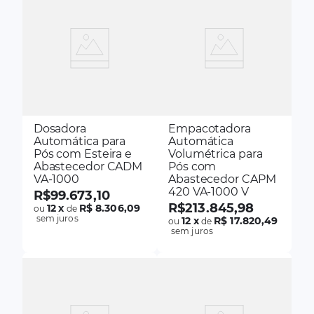
Dosadora
Empacotadora
Automática para
Automática
Pós com Esteira e
Volumétrica para
Abastecedor CADM
Pós com
VA-1000
Abastecedor CAPM
420 VA-1000 V
R$
99
.
673
,
10
R$
213
.
845
,
98
12
x
R$ 8.306,09
ou
de
sem juros
12
x
R$ 17.820,49
ou
de
sem juros