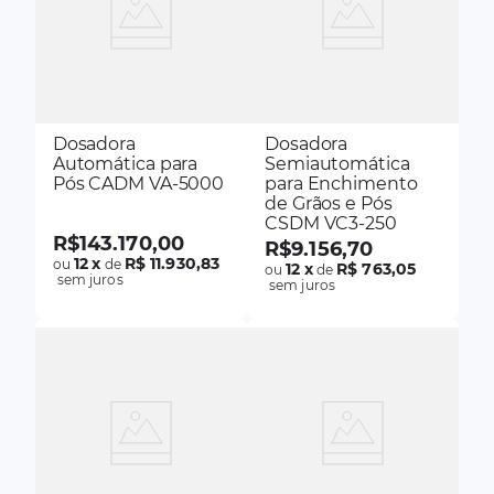
Dosadora
Dosadora
Automática para
Semiautomática
Pós CADM VA-5000
para Enchimento
de Grãos e Pós
CSDM VC3-250
R$
143
.
170
,
00
R$
9
.
156
,
70
12
x
R$ 11.930,83
ou
de
12
x
R$ 763,05
ou
de
sem juros
sem juros