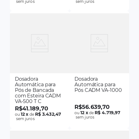
sem juros
sem juros
Dosadora
Dosadora
Automática para
Automática para
Pós de Bancada
Pós CADM VA-1000
com Esteira CADM
VA-500 T C
R$
56
.
639
,
70
R$
41
.
189
,
70
12
x
R$ 4.719,97
ou
de
12
x
R$ 3.432,47
ou
de
sem juros
sem juros