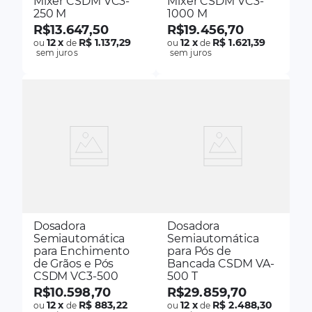
Mixer CSDM VC3-
Mixer CSDM VC3-
250 M
1000 M
R$
13
.
647
,
50
R$
19
.
456
,
70
12
x
R$ 1.137,29
12
x
R$ 1.621,39
ou
de
ou
de
sem juros
sem juros
Dosadora
Dosadora
Semiautomática
Semiautomática
para Enchimento
para Pós de
de Grãos e Pós
Bancada CSDM VA-
CSDM VC3-500
500 T
R$
10
.
598
,
70
R$
29
.
859
,
70
12
x
R$ 883,22
12
x
R$ 2.488,30
ou
de
ou
de