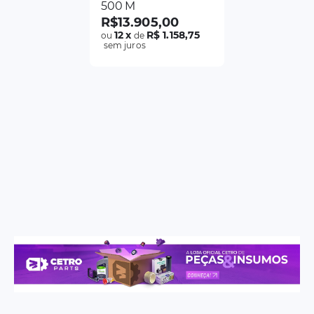
500 M
R$
13
.
905
,
00
12
x
R$ 1.158,75
ou
de
sem juros