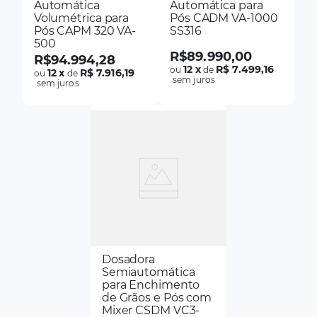
Automática
Automática para
Volumétrica para
Pós CADM VA-1000
Pós CAPM 320 VA-
SS316
500
R$
89
.
990
,
00
R$
94
.
994
,
28
12
x
R$ 7.499,16
ou
de
12
x
R$ 7.916,19
ou
de
sem juros
sem juros
Dosadora
Semiautomática
para Enchimento
de Grãos e Pós com
Mixer CSDM VC3-