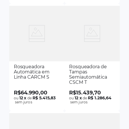
Rosqueadora
Rosqueadora de
Automática em
Tampas
Linha CARCM S
Semiautomática
CSCM T
R$
64
.
990
,
00
R$
15
.
439
,
70
12
x
R$ 5.415,83
12
x
R$ 1.286,64
ou
de
ou
de
sem juros
sem juros