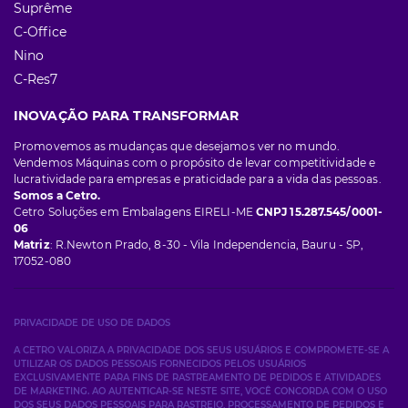
Suprême
C-Office
Nino
C-Res7
INOVAÇÃO PARA TRANSFORMAR
Promovemos as mudanças que desejamos ver no mundo.
Vendemos Máquinas com o propósito de levar competitividade e
lucratividade para empresas e praticidade para a vida das pessoas.
Somos a Cetro.
Cetro Soluções em Embalagens EIRELI-ME
CNPJ 15.287.545/0001-
06
Matriz
: R.Newton Prado, 8-30 - Vila Independencia, Bauru - SP,
17052-080
PRIVACIDADE DE USO DE DADOS
A CETRO VALORIZA A PRIVACIDADE DOS SEUS USUÁRIOS E COMPROMETE-SE A
UTILIZAR OS DADOS PESSOAIS FORNECIDOS PELOS USUÁRIOS
EXCLUSIVAMENTE PARA FINS DE RASTREAMENTO DE PEDIDOS E ATIVIDADES
DE MARKETING. AO AUTENTICAR-SE NESTE SITE, VOCÊ CONCORDA COM O USO
DOS SEUS DADOS PESSOAIS PARA RASTREIO, PROCESSAMENTO DE PEDIDOS E