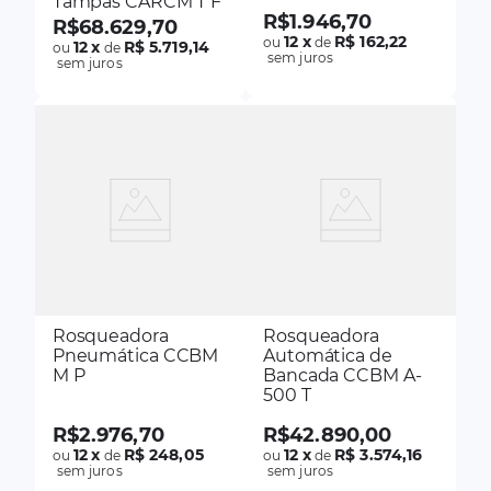
Tampas CARCM T F
R$
1
.
946
,
70
R$
68
.
629
,
70
12
x
R$ 162,22
ou
de
12
x
R$ 5.719,14
ou
de
sem juros
sem juros
Rosqueadora
Rosqueadora
Pneumática CCBM
Automática de
M P
Bancada CCBM A-
500 T
R$
2
.
976
,
70
R$
42
.
890
,
00
12
x
R$ 248,05
12
x
R$ 3.574,16
ou
de
ou
de
sem juros
sem juros