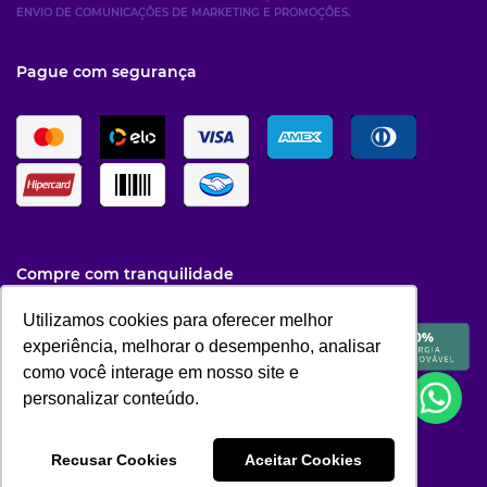
ENVIO DE COMUNICAÇÕES DE MARKETING E PROMOÇÕES.
Pague com segurança
Compre com tranquilidade
Utilizamos cookies para oferecer melhor
Utilizamos cookies para oferecer melhor
experiência, melhorar o desempenho, analisar
experiência, melhorar o desempenho, analisar
como você interage em nosso site e
como você interage em nosso site e
personalizar conteúdo.
personalizar conteúdo.
Recusar Cookies
Recusar Cookies
Aceitar Cookies
Aceitar Cookies