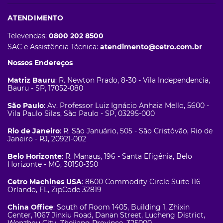
ATENDIMENTO
Televendas:
0800 202 8500
SAC e Assistência Técnica:
atendimento@cetro.com.br
Nossos Endereços
Matriz Bauru
: R. Newton Prado, 8-30 - Vila Independencia,
Bauru - SP, 17052-080
São Paulo
: Av. Professor Luiz Ignácio Anhaia Mello, 5600 -
Vila Paulo Silas, São Paulo - SP, 03295-000
Rio de Janeiro
: R. São Januário, 505 - São Cristóvão, Rio de
Janeiro - RJ, 20921-002
Belo Horizonte
: R. Manaus, 196 - Santa Efigênia, Belo
Horizonte - MG, 30150-350
Cetro Machines USA
: 8600 Commodity Circle Suite 116
Orlando, FL, ZipCode 32819
China Office
: South of Room 1405, Building 1, Zhixin
Center, 1067 Jinxiu Road, Danan Street, Lucheng District,