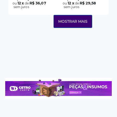
12
x
R$ 36,07
12
x
R$ 29,58
ou
de
ou
de
sem juros
sem juros
MOSTRAR MAIS