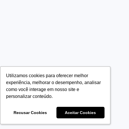
Utilizamos cookies para oferecer melhor
Utilizamos cookies para oferecer melhor
experiência, melhorar o desempenho, analisar
experiência, melhorar o desempenho, analisar
como você interage em nosso site e
como você interage em nosso site e
personalizar conteúdo.
personalizar conteúdo.
Recusar Cookies
Recusar Cookies
Aceitar Cookies
Aceitar Cookies