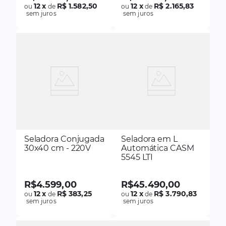
12
x
R$ 1.582,50
12
x
R$ 2.165,83
ou
de
ou
de
sem juros
sem juros
Seladora Conjugada
Seladora em L
30x40 cm - 220V
Automática CASM
5545 LTI
R$
4
.
599
,
00
R$
45
.
490
,
00
12
x
R$ 383,25
12
x
R$ 3.790,83
ou
de
ou
de
sem juros
sem juros