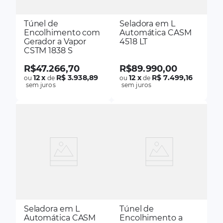
Túnel de
Seladora em L
Encolhimento com
Automática CASM
Gerador a Vapor
4518 LT
CSTM 1838 S
R$
47
.
266
,
70
R$
89
.
990
,
00
12
x
R$ 3.938,89
12
x
R$ 7.499,16
ou
de
ou
de
sem juros
sem juros
Seladora em L
Túnel de
Automática CASM
Encolhimento a