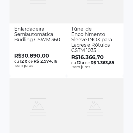
Enfardadeira
Túnel de
Semiautomática
Encolhimento
Budling CSWM 360
Sleeve INOX para
Lacres e Rótulos
CSTM 1035 L
R$
30
.
890
,
00
R$
16
.
366
,
70
12
x
R$ 2.574,16
ou
de
12
x
R$ 1.363,89
ou
de
sem juros
sem juros