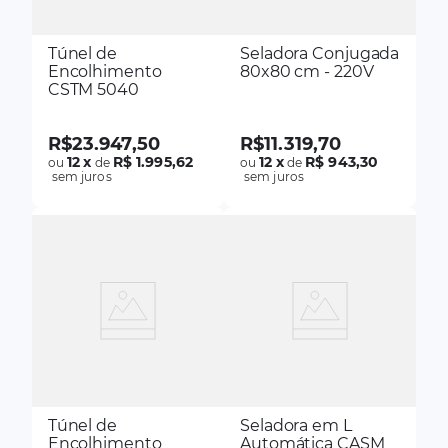
Túnel de
Seladora Conjugada
Encolhimento
80x80 cm - 220V
CSTM 5040
R$
23
.
947
,
50
R$
11
.
319
,
70
12
x
R$ 1.995,62
12
x
R$ 943,30
ou
de
ou
de
sem juros
sem juros
Túnel de
Seladora em L
Encolhimento
Automática CASM