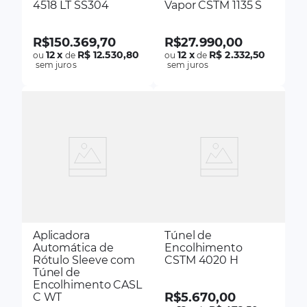
4518 LT SS304
Vapor CSTM 1135 S
R$
150
.
369
,
70
R$
27
.
990
,
00
12
x
R$ 12.530,80
12
x
R$ 2.332,50
ou
de
ou
de
sem juros
sem juros
Aplicadora
Túnel de
Automática de
Encolhimento
Rótulo Sleeve com
CSTM 4020 H
Túnel de
Encolhimento CASL
R$
5
.
670
,
00
C WT