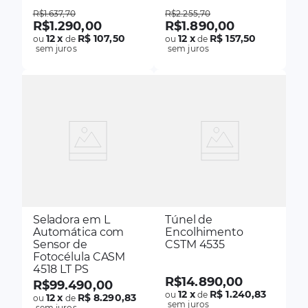
R$
1
.
637
,
70
R$
2
.
255
,
70
R$
1
.
290
,
00
R$
1
.
890
,
00
12
x
R$ 107,50
12
x
R$ 157,50
ou
de
ou
de
sem juros
sem juros
Seladora em L
Túnel de
Automática com
Encolhimento
Sensor de
CSTM 4535
Fotocélula CASM
4518 LT PS
R$
14
.
890
,
00
R$
99
.
490
,
00
12
x
R$ 1.240,83
ou
de
12
x
R$ 8.290,83
ou
de
sem juros
sem juros