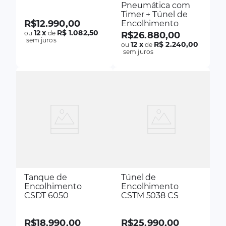
Pneumática com
Timer + Túnel de
R$
12
.
990
,
00
Encolhimento
12
x
R$ 1.082,50
ou
de
R$
26
.
880
,
00
sem juros
12
x
R$ 2.240,00
ou
de
sem juros
Tanque de
Túnel de
Encolhimento
Encolhimento
CSDT 6050
CSTM 5038 CS
R$
18
.
990
,
00
R$
25
.
990
,
00