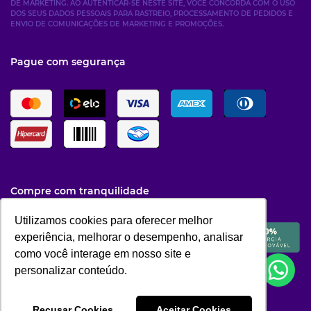
DE MARKETING. AO AUTENTICAR-SE NESTE SITE, VOCÊ CONCORDA COM O USO
DOS SEUS DADOS PESSOAIS PARA RASTREIO, PROCESSAMENTO DE PEDIDOS E
ENVIO DE COMUNICAÇÕES DE MARKETING E PROMOÇÕES.
Pague com segurança
Compre com tranquilidade
Utilizamos cookies para oferecer melhor
Utilizamos cookies para oferecer melhor
experiência, melhorar o desempenho, analisar
experiência, melhorar o desempenho, analisar
como você interage em nosso site e
como você interage em nosso site e
personalizar conteúdo.
personalizar conteúdo.
Recusar Cookies
Recusar Cookies
Aceitar Cookies
Aceitar Cookies