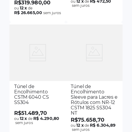
12
x
R$ 472,50
ou
de
R$
319
.
980
,
00
sem juros
12
x
ou
de
R$ 26.665,00
sem juros
Túnel de
Túnel de
Encolhimento
Encolhimento
CSTM 6040 CS
Sleeve para Lacres e
SS304
Rótulos com NR-12
CSTM 1825 SS304
R$
51
.
489
,
70
NT
12
x
R$ 4.290,80
ou
de
R$
75
.
658
,
70
sem juros
12
x
R$ 6.304,89
ou
de
sem juros