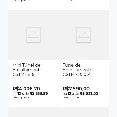
Mini Túnel de
Túnel de
Encolhimento
Encolhimento
CSTM 2816
CSTM 4020 A
R$
4
.
006
,
70
R$
7
.
590
,
00
12
x
R$ 333,89
12
x
R$ 632,50
ou
de
ou
de
sem juros
sem juros