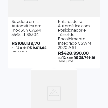
Seladora em L
Enfardadeira
Automática em
Automática com
Inox 304 CASM
Posicionador e
5545 LT SS304
Túnel de
Encolhimento
R$
108
.
139
,
70
Integrado CSWM
2020 A ST
12
x
R$ 9.011,64
ou
de
sem juros
R$
428
.
990
,
00
12
x
R$ 35.749,16
ou
de
sem juros