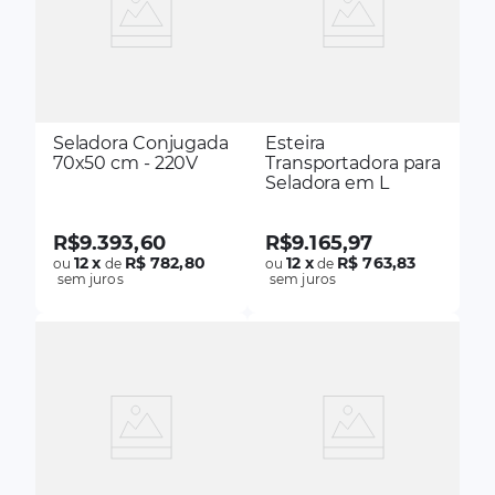
Seladora Conjugada
Esteira
70x50 cm - 220V
Transportadora para
Seladora em L
R$
9
.
393
,
60
R$
9
.
165
,
97
12
x
R$ 782,80
12
x
R$ 763,83
ou
de
ou
de
sem juros
sem juros