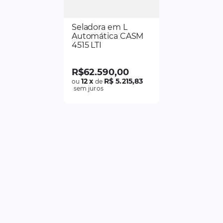
Seladora em L
Automática CASM
4515 LTI
R$
62
.
590
,
00
12
x
R$ 5.215,83
ou
de
sem juros