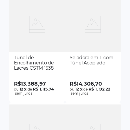
Túnel de
Seladora em L com
Encolhimento de
Túnel Acoplado
Lacres CSTM 1538
R$
13
.
388
,
97
R$
14
.
306
,
70
12
x
R$ 1.115,74
12
x
R$ 1.192,22
ou
de
ou
de
sem juros
sem juros