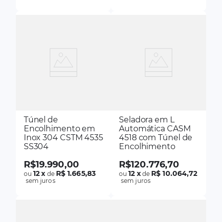
Túnel de
Seladora em L
Encolhimento em
Automática CASM
Inox 304 CSTM 4535
4518 com Túnel de
SS304
Encolhimento
R$
19
.
990
,
00
R$
120
.
776
,
70
12
x
R$ 1.665,83
12
x
R$ 10.064,72
ou
de
ou
de
sem juros
sem juros