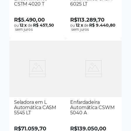
CSTM 4020 T
6025 LT
R$
5
.
490
,
00
R$
113
.
289
,
70
12
x
R$ 457,50
12
x
R$ 9.440,80
ou
de
ou
de
sem juros
sem juros
Seladora em L
Enfardadeira
Automática CASM
Automática CSWM
5545 LT
5040 A
R$
71
.
059
,
70
R$
139
.
050
,
00