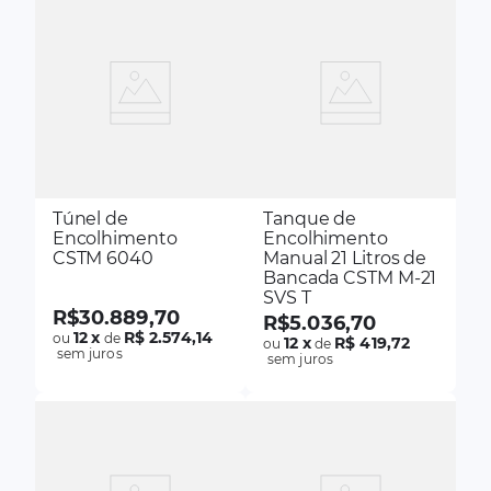
Túnel de
Tanque de
Encolhimento
Encolhimento
CSTM 6040
Manual 21 Litros de
Bancada CSTM M-21
SVS T
R$
30
.
889
,
70
R$
5
.
036
,
70
12
x
R$ 2.574,14
ou
de
12
x
R$ 419,72
ou
de
sem juros
sem juros