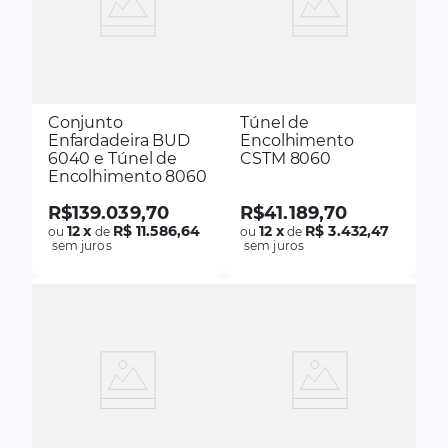
Conjunto
Túnel de
Enfardadeira BUD
Encolhimento
6040 e Túnel de
CSTM 8060
Encolhimento 8060
R$
139
.
039
,
70
R$
41
.
189
,
70
12
x
R$ 11.586,64
12
x
R$ 3.432,47
ou
de
ou
de
sem juros
sem juros