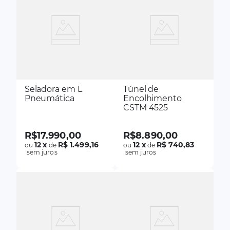
Seladora em L
Túnel de
Pneumática
Encolhimento
CSTM 4525
R$
17
.
990
,
00
R$
8
.
890
,
00
12
x
R$ 1.499,16
12
x
R$ 740,83
ou
de
ou
de
sem juros
sem juros