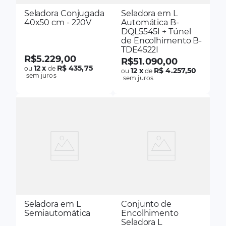
Seladora Conjugada
Seladora em L
40x50 cm - 220V
Automática B-
DQL5545I + Túnel
de Encolhimento B-
TDE4522I
R$
5
.
229
,
00
R$
51
.
090
,
00
12
x
R$ 435,75
ou
de
12
x
R$ 4.257,50
ou
de
sem juros
sem juros
Seladora em L
Conjunto de
Semiautomática
Encolhimento
Seladora L