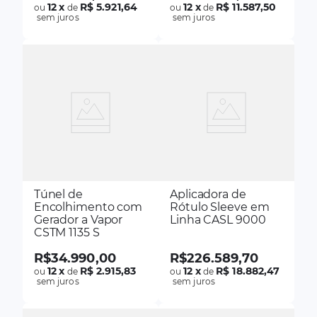
12
x
R$ 5.921,64
12
x
R$ 11.587,50
ou
de
ou
de
sem juros
sem juros
Túnel de
Aplicadora de
Encolhimento com
Rótulo Sleeve em
Gerador a Vapor
Linha CASL 9000
CSTM 1135 S
R$
34
.
990
,
00
R$
226
.
589
,
70
12
x
R$ 2.915,83
12
x
R$ 18.882,47
ou
de
ou
de
sem juros
sem juros