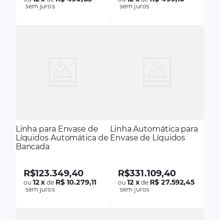
sem juros
sem juros
Linha para Envase de
Linha Automática para
Líquidos Automática de
Envase de Líquidos
Bancada
R$
123
.
349
,
40
R$
331
.
109
,
40
12
x
R$ 10.279,11
12
x
R$ 27.592,45
ou
de
ou
de
sem juros
sem juros