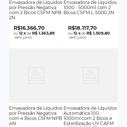
Envasadora de Líquidos
Envasadora de Líquidos
por Pressão Negativa
1000 - 5000ml com 2
com 2 Bicos CSFM NPB
Bicos CSFM L-5000 2N
2N
R$
16
.
366
,
70
R$
18
.
117
,
70
12
x
R$ 1.363,89
12
x
R$ 1.509,80
ou
de
ou
de
sem juros
sem juros
Envasadora de Líquidos
Envasadora de Líquidos
por Pressão Negativa
Automática 100 -
com 4 Bicos CSFM NPB
1000ml com 2 Bicos e
4N
Esterilização UV CAFM