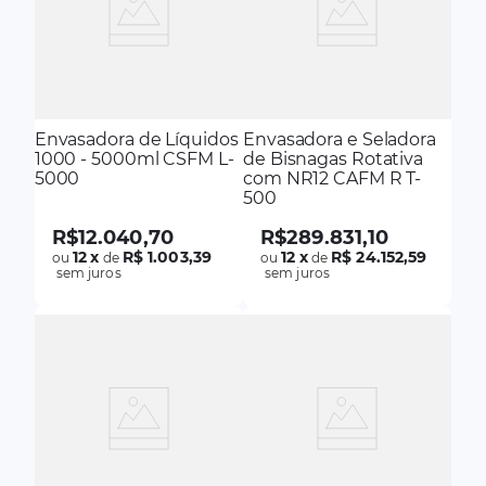
Envasadora de Líquidos
Envasadora e Seladora
1000 - 5000ml CSFM L-
de Bisnagas Rotativa
5000
com NR12 CAFM R T-
500
R$
12
.
040
,
70
R$
289
.
831
,
10
12
x
R$ 1.003,39
12
x
R$ 24.152,59
ou
de
ou
de
sem juros
sem juros