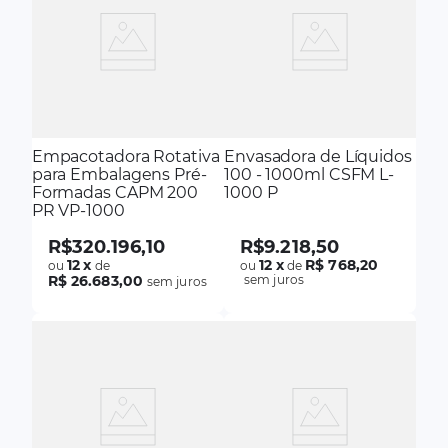
Empacotadora Rotativa
Envasadora de Líquidos
para Embalagens Pré-
100 - 1000ml CSFM L-
Formadas CAPM 200
1000 P
PR VP-1000
R$
320
.
196
,
10
R$
9
.
218
,
50
12
x
12
x
R$ 768,20
ou
de
ou
de
R$ 26.683,00
sem juros
sem juros