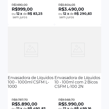
R$
1
.
690
,
00
R$
5
.
804
,
05
R$
999
,
00
R$
3
.
490
,
00
12
x
R$ 83,25
12
x
R$ 290,83
ou
de
ou
de
sem juros
sem juros
Envasadora de Líquidos
Envasadora de Líquidos
100 - 1000ml CSFM L-
10 - 100ml com 2 Bicos
1000
CSFM L-100 2N
R$
6
.
787
,
70
R$
9
.
568
,
70
R$
5
.
890
,
00
R$
5
.
990
,
00
12
x
R$ 490,83
12
x
R$ 499,16
ou
de
ou
de