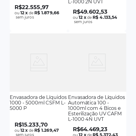
L-1000 2N UVT
R$
22
.
555
,
97
R$
49
.
602
,
53
12
x
R$ 1.879,66
ou
de
12
x
R$ 4.133,54
sem juros
ou
de
sem juros
Envasadora de Líquidos
Envasadora de Líquidos
1000 - 5000ml CSFM L-
Automática 100 -
5000 P
1000ml com 4 Bicos e
Esterilização UV CAFM
L-1000 4N UVT
R$
15
.
233
,
70
R$
64
.
469
,
23
12
x
R$ 1.269,47
ou
de
12
x
R$ 5.372,43
sem juros
ou
de