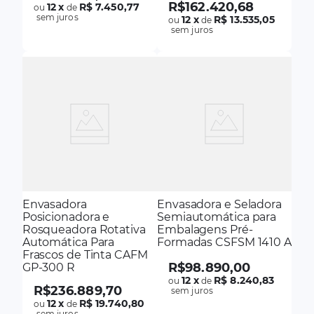
R$
162
.
420
,
68
12
x
R$ 7.450,77
ou
de
sem juros
12
x
R$ 13.535,05
ou
de
sem juros
Envasadora
Envasadora e Seladora
Posicionadora e
Semiautomática para
Rosqueadora Rotativa
Embalagens Pré-
Automática Para
Formadas CSFSM 1410 A
Frascos de Tinta CAFM
R$
98
.
890
,
00
GP-300 R
12
x
R$ 8.240,83
ou
de
R$
236
.
889
,
70
sem juros
12
x
R$ 19.740,80
ou
de
sem juros