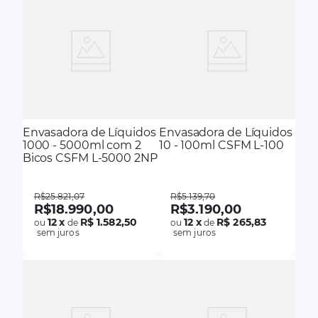
Envasadora de Líquidos
Envasadora de Líquidos
1000 - 5000ml com 2
10 - 100ml CSFM L-100
Bicos CSFM L-5000 2NP
R$
25
.
821
,
07
R$
5
.
139
,
70
R$
18
.
990
,
00
R$
3
.
190
,
00
12
x
R$ 1.582,50
12
x
R$ 265,83
ou
de
ou
de
sem juros
sem juros