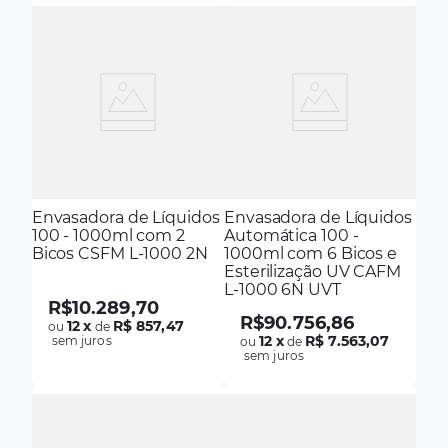
Envasadora de Líquidos
Envasadora de Líquidos
100 - 1000ml com 2
Automática 100 -
Bicos CSFM L-1000 2N
1000ml com 6 Bicos e
Esterilização UV CAFM
L-1000 6N UVT
R$
10
.
289
,
70
R$
90
.
756
,
86
12
x
R$ 857,47
ou
de
12
x
R$ 7.563,07
sem juros
ou
de
sem juros