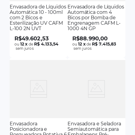
Envasadora de Líquidos
Envasadora de Líquidos
Automática 10 - 100ml
Automática com 4
com 2 Bicos e
Bicos por Bomba de
Esterilização UV CAFM
Engrenagem CAFM L-
L-100 2N UVT
1000 4N GP
R$
49
.
602
,
53
R$
88
.
990
,
00
12
x
R$ 4.133,54
12
x
R$ 7.415,83
ou
de
ou
de
sem juros
sem juros
Envasadora
Envasadora e Seladora
Posicionadora e
Semiautomática para
Rosqueadora Rotativa 6
Embalagens Pré-