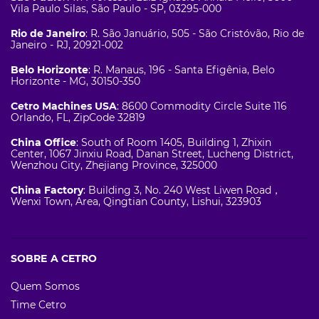
Vila Paulo Silas, São Paulo - SP, 03295-000
Rio de Janeiro
: R. São Januário, 505 - São Cristóvão, Rio de
Janeiro - RJ, 20921-002
Belo Horizonte
: R. Manaus, 196 - Santa Efigênia, Belo
Horizonte - MG, 30150-350
Cetro Machines USA
: 8600 Commodity Circle Suite 116
Orlando, FL, ZipCode 32819
China Office
: South of Room 1405, Building 1, Zhixin
Center, 1067 Jinxiu Road, Danan Street, Lucheng District,
Wenzhou City, Zhejiang Province, 325000
China Factory
: Building 3, No. 240 West Liwen Road，
Wenxi Town, Area, Qingtian County, Lishui, 323903
SOBRE A CETRO
Quem Somos
Time Cetro