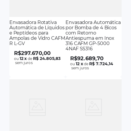
Envasadora Rotativa
Envasadora Automática
Automática de Líquidos
por Bomba de 4 Bicos
e Peptídeos para
com Retorno
Ampolas de Vidro CAFM
Antiespuma em Inox
R L-GV
316 CAFM GP-5000
4NAF SS316
R$
297
.
670
,
00
R$
92
.
689
,
70
12
x
R$ 24.805,83
ou
de
sem juros
12
x
R$ 7.724,14
ou
de
sem juros