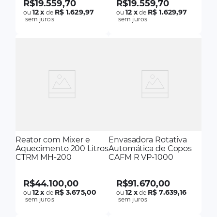
R$
19
.
559
,
70
R$
19
.
559
,
70
12
x
R$ 1.629,97
12
x
R$ 1.629,97
ou
de
ou
de
sem juros
sem juros
Reator com Mixer e
Envasadora Rotativa
Aquecimento 200 Litros
Automática de Copos
CTRM MH-200
CAFM R VP-1000
R$
44
.
100
,
00
R$
91
.
670
,
00
12
x
R$ 3.675,00
12
x
R$ 7.639,16
ou
de
ou
de
sem juros
sem juros