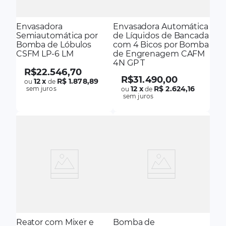
Envasadora
Envasadora Automática
Semiautomática por
de Líquidos de Bancada
Bomba de Lóbulos
com 4 Bicos por Bomba
CSFM LP-6 LM
de Engrenagem CAFM
4N GP T
R$
22
.
546
,
70
R$
31
.
490
,
00
12
x
R$ 1.878,89
ou
de
12
x
R$ 2.624,16
sem juros
ou
de
sem juros
Reator com Mixer e
Bomba de