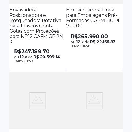
Envasadora
Empacotadora Linear
Posicionadora e
para Embalagens Pré-
Rosqueadora Rotativa
Formadas CAPM 210 PL
para Frascos Conta
VP-100
Gotas com Proteções
R$
265
.
990
,
00
para NR12 CAFM GP 2N
IC
12
x
R$ 22.165,83
ou
de
sem juros
R$
247
.
189
,
70
12
x
R$ 20.599,14
ou
de
sem juros