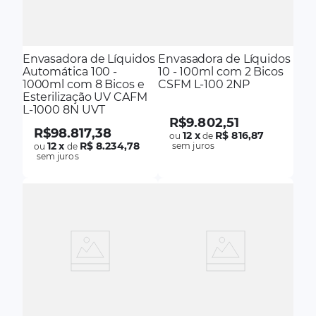
Envasadora de Líquidos
Envasadora de Líquidos
Automática 100 -
10 - 100ml com 2 Bicos
1000ml com 8 Bicos e
CSFM L-100 2NP
Esterilização UV CAFM
L-1000 8N UVT
R$
9
.
802
,
51
R$
98
.
817
,
38
12
x
R$ 816,87
ou
de
12
x
R$ 8.234,78
sem juros
ou
de
sem juros