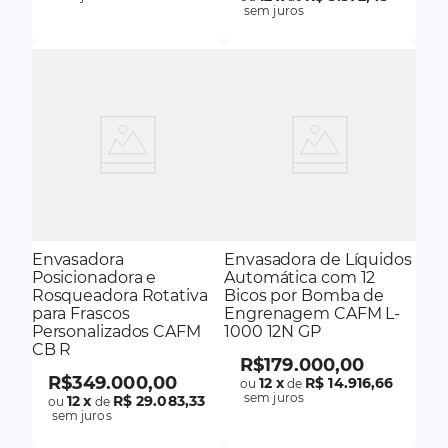
sem juros
Envasadora
Envasadora de Líquidos
Posicionadora e
Automática com 12
Rosqueadora Rotativa
Bicos por Bomba de
para Frascos
Engrenagem CAFM L-
Personalizados CAFM
1000 12N GP
CB R
R$
179
.
000
,
00
R$
349
.
000
,
00
12
x
R$ 14.916,66
ou
de
sem juros
12
x
R$ 29.083,33
ou
de
sem juros