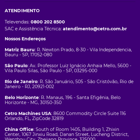
ATENDIMENTO
Televendas:
0800 202 8500
SAC e Assistência Técnica:
atendimento@cetro.com.br
Nossos Endereços
Matriz Bauru
: R. Newton Prado, 8-30 - Vila Independencia,
Bauru - SP, 17052-080
São Paulo
: Av. Professor Luiz Ignácio Anhaia Mello, 5600 -
Vila Paulo Silas, São Paulo - SP, 03295-000
Rio de Janeiro
: R. São Januário, 505 - São Cristóvão, Rio de
Janeiro - RJ, 20921-002
Belo Horizonte
: R. Manaus, 196 - Santa Efigênia, Belo
Horizonte - MG, 30150-350
Cetro Machines USA
: 8600 Commodity Circle Suite 116
Orlando, FL, ZipCode 32819
China Office
: South of Room 1405, Building 1, Zhixin
Center, 1067 Jinxiu Road, Danan Street, Lucheng District,
Wenzhou City, Zhejiang Province, 325000