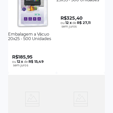
R$
325
,
40
12
x
R$ 27,11
ou
de
sem juros
Embalagem a Vácuo
20x25 - 500 Unidades
R$
185
,
95
12
x
R$ 15,49
ou
de
sem juros