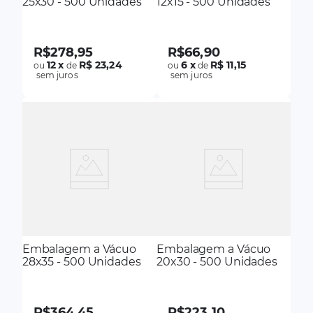
25x30 - 500 Unidades
12x15 - 500 Unidades
R$
278
,
95
R$
66
,
90
12
x
R$ 23,24
6
x
R$ 11,15
ou
de
ou
de
sem juros
sem juros
Embalagem a Vácuo
Embalagem a Vácuo
28x35 - 500 Unidades
20x30 - 500 Unidades
R$
364
,
45
R$
223
,
10