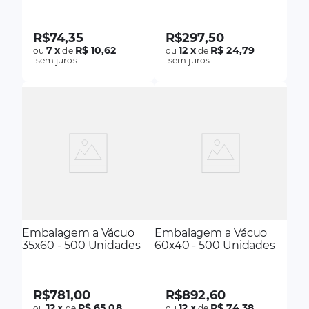
R$
74
,
35
R$
297
,
50
7
x
R$ 10,62
12
x
R$ 24,79
ou
de
ou
de
sem juros
sem juros
Embalagem a Vácuo
Embalagem a Vácuo
35x60 - 500 Unidades
60x40 - 500 Unidades
R$
781
,
00
R$
892
,
60
12
x
R$ 65,08
12
x
R$ 74,38
ou
de
ou
de