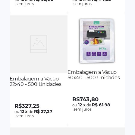
sem juros
sem juros
Embalagem a Vácuo
50x40 - 500 Unidades
Embalagem a Vácuo
22x40 - 500 Unidades
R$
743
,
80
12
x
R$ 61,98
ou
de
R$
327
,
25
sem juros
12
x
R$ 27,27
ou
de
sem juros