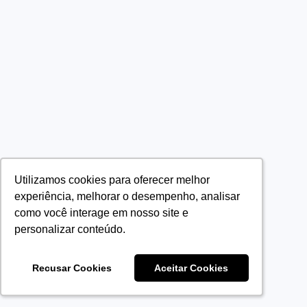
Utilizamos cookies para oferecer melhor
Utilizamos cookies para oferecer melhor
experiência, melhorar o desempenho, analisar
experiência, melhorar o desempenho, analisar
como você interage em nosso site e
como você interage em nosso site e
personalizar conteúdo.
personalizar conteúdo.
Recusar Cookies
Recusar Cookies
Aceitar Cookies
Aceitar Cookies