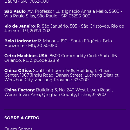
Bauru - SP, 17052-080
São Paulo
: Av. Professor Luiz Ignácio Anhaia Mello, 5600 -
Vila Paulo Silas, São Paulo - SP, 03295-000
Rio de Janeiro
: R. São Januário, 505 - São Cristóvão, Rio de
Janeiro - RJ, 20921-002
Belo Horizonte
: R. Manaus, 196 - Santa Efigênia, Belo
Horizonte - MG, 30150-350
Cetro Machines USA
: 8600 Commodity Circle Suite 116
Orlando, FL, ZipCode 32819
China Office
: South of Room 1405, Building 1, Zhixin
Center, 1067 Jinxiu Road, Danan Street, Lucheng District,
Wenzhou City, Zhejiang Province, 325000
China Factory
: Building 3, No. 240 West Liwen Road，
Wenxi Town, Area, Qingtian County, Lishui, 323903
SOBRE A CETRO
Quem Somos