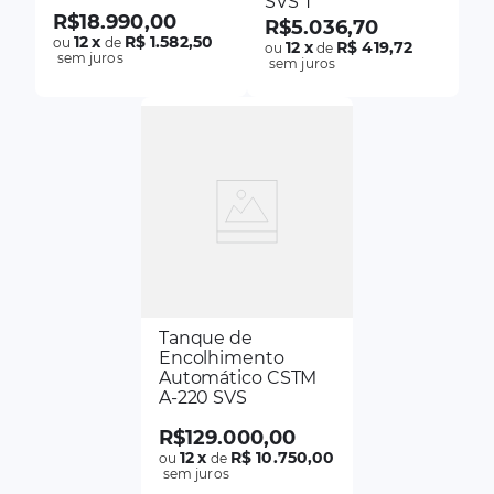
SVS T
R$
18
.
990
,
00
R$
5
.
036
,
70
12
x
R$ 1.582,50
ou
de
12
x
R$ 419,72
ou
de
sem juros
sem juros
Tanque de
Encolhimento
Automático CSTM
A-220 SVS
R$
129
.
000
,
00
12
x
R$ 10.750,00
ou
de
sem juros