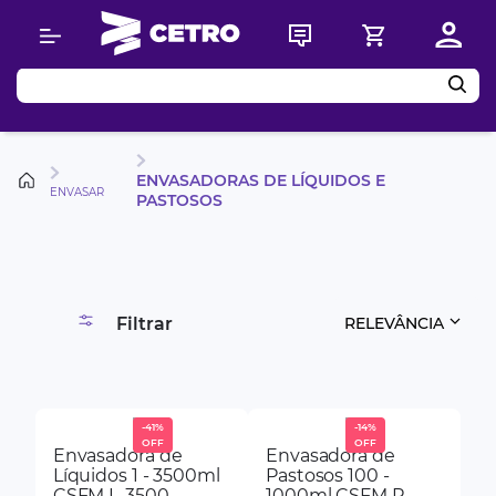
Buscar
ENVASADORAS DE LÍQUIDOS E
ENVASAR
PASTOSOS
Filtrar
RELEVÂNCIA
-
41%
-
14%
Envasadora de
Envasadora de
Líquidos 1 - 3500ml
Pastosos 100 -
CSFM L-3500
1000ml CSFM P-