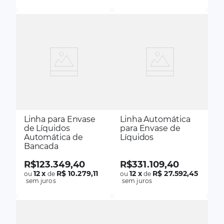
Linha para Envase
Linha Automática
de Líquidos
para Envase de
Automática de
Líquidos
Bancada
R$
123
.
349
,
40
R$
331
.
109
,
40
12
x
R$ 10.279,11
12
x
R$ 27.592,45
ou
de
ou
de
sem juros
sem juros