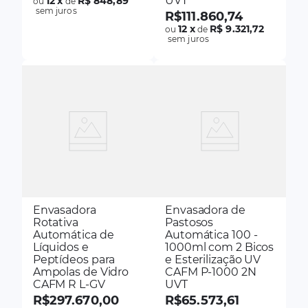
UVT
12
x
R$ 848,89
ou
de
sem juros
R$
111
.
860
,
74
12
x
R$ 9.321,72
ou
de
sem juros
Envasadora
Envasadora de
Rotativa
Pastosos
Automática de
Automática 100 -
Líquidos e
1000ml com 2 Bicos
Peptídeos para
e Esterilização UV
Ampolas de Vidro
CAFM P-1000 2N
CAFM R L-GV
UVT
R$
297
.
670
,
00
R$
65
.
573
,
61