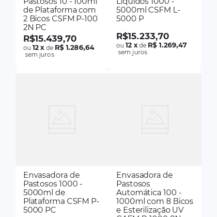
Pastosos 10 - 100ml
Líquidos 1000 -
de Plataforma com
5000ml CSFM L-
2 Bicos CSFM P-100
5000 P
2N PC
R$
15
.
233
,
70
R$
15
.
439
,
70
12
x
R$ 1.269,47
ou
de
12
x
R$ 1.286,64
ou
de
sem juros
sem juros
Envasadora de
Envasadora de
Pastosos 1000 -
Pastosos
5000ml de
Automática 100 -
Plataforma CSFM P-
1000ml com 8 Bicos
5000 PC
e Esterilização UV