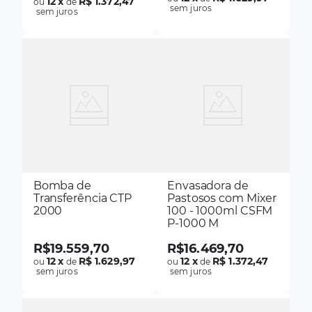
12
x
R$ 1.372,47
ou
de
sem juros
sem juros
Bomba de
Envasadora de
Transferência CTP
Pastosos com Mixer
2000
100 - 1000ml CSFM
P-1000 M
R$
19
.
559
,
70
R$
16
.
469
,
70
12
x
R$ 1.629,97
12
x
R$ 1.372,47
ou
de
ou
de
sem juros
sem juros