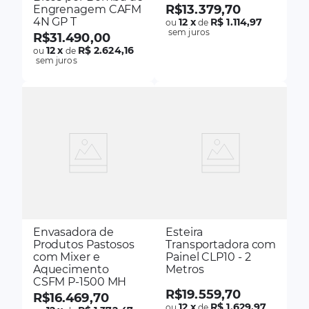
R$
13
.
379
,
70
Engrenagem CAFM
4N GP T
12
x
R$ 1.114,97
ou
de
sem juros
R$
31
.
490
,
00
12
x
R$ 2.624,16
ou
de
sem juros
Envasadora de
Esteira
Produtos Pastosos
Transportadora com
com Mixer e
Painel CLP10 - 2
Aquecimento
Metros
CSFM P-1500 MH
R$
19
.
559
,
70
R$
16
.
469
,
70
12
x
R$ 1.629,97
ou
de