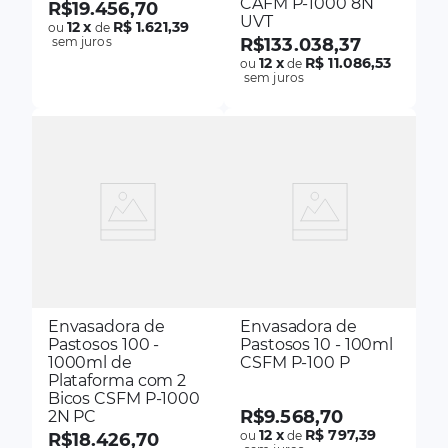
CAFM P-1000 8N
R$
19
.
456
,
70
UVT
12
x
R$ 1.621,39
ou
de
sem juros
R$
133
.
038
,
37
12
x
R$ 11.086,53
ou
de
sem juros
Envasadora de
Envasadora de
Pastosos 100 -
Pastosos 10 - 100ml
1000ml de
CSFM P-100 P
Plataforma com 2
Bicos CSFM P-1000
R$
9
.
568
,
70
2N PC
12
x
R$ 797,39
ou
de
R$
18
.
426
,
70