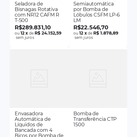
Seladora de
Semiautomática
Bisnagas Rotativa
por Bomba de
com NR12 CAFM R
Lóbulos CSFM LP-6
T-500
LM
R$
289
.
831
,
10
R$
22
.
546
,
70
12
x
R$ 24.152,59
12
x
R$ 1.878,89
ou
de
ou
de
sem juros
sem juros
Envasadora
Bomba de
Automática de
Transferência CTP
Líquidos de
1500
Bancada com 4
Bicos por Bomba de