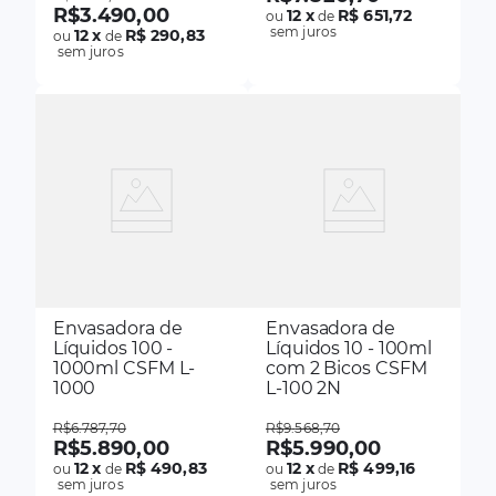
R$
3
.
490
,
00
12
x
R$ 651,72
ou
de
sem juros
12
x
R$ 290,83
ou
de
sem juros
Envasadora de
Envasadora de
Líquidos 100 -
Líquidos 10 - 100ml
1000ml CSFM L-
com 2 Bicos CSFM
1000
L-100 2N
R$
6
.
787
,
70
R$
9
.
568
,
70
R$
5
.
890
,
00
R$
5
.
990
,
00
12
x
R$ 490,83
12
x
R$ 499,16
ou
de
ou
de
sem juros
sem juros