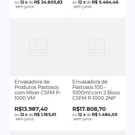
12
x
R$ 24.805,83
12
x
R$ 5.464,46
ou
de
ou
de
sem juros
sem juros
Envasadora de
Envasadora de
Produtos Pastosos
Pastosos 100 -
com Mixer CSFM P-
1000ml com 2 Bicos
1000 VM
CSFM P-1000 2NP
R$
13
.
987
,
40
R$
17
.
808
,
70
12
x
R$ 1.165,61
12
x
R$ 1.484,05
ou
de
ou
de
sem juros
sem juros