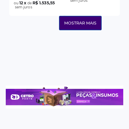
sem juros
12
x
R$ 1.535,55
ou
de
sem juros
MOSTRAR MAIS