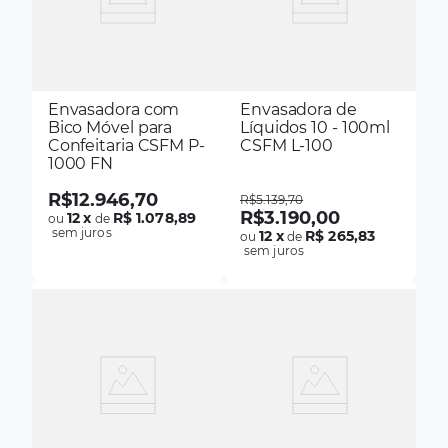
Envasadora com
Envasadora de
Bico Móvel para
Líquidos 10 - 100ml
Confeitaria CSFM P-
CSFM L-100
1000 FN
R$
12
.
946
,
70
R$
5
.
139
,
70
R$
3
.
190
,
00
12
x
R$ 1.078,89
ou
de
sem juros
12
x
R$ 265,83
ou
de
sem juros