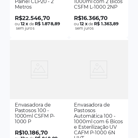
Painel CLP20 - 2
1000ml com 2 Bicos
Metros
CSFM L-1000 2NP
R$
22
.
546
,
70
R$
16
.
366
,
70
12
x
R$ 1.878,89
12
x
R$ 1.363,89
ou
de
ou
de
sem juros
sem juros
Envasadora de
Envasadora de
Pastosos 100 -
Pastosos
1000ml CSFM P-
Automática 100 -
1000 P
1000ml com 6 Bicos
e Esterilização UV
R$
10
.
186
,
70
CAFM P-1000 6N