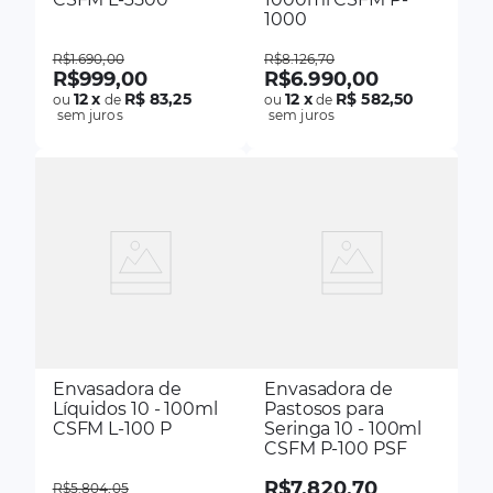
1000
R$
1
.
690
,
00
R$
8
.
126
,
70
R$
999
,
00
R$
6
.
990
,
00
12
x
R$ 83,25
12
x
R$ 582,50
ou
de
ou
de
sem juros
sem juros
Envasadora de
Envasadora de
Líquidos 10 - 100ml
Pastosos para
CSFM L-100 P
Seringa 10 - 100ml
CSFM P-100 PSF
R$
7
.
820
,
70
R$
5
.
804
,
05