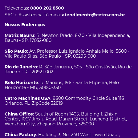
Televendas:
0800 202 8500
SAC e Assistência Técnica:
atendimento@cetro.com.br
Nossos Endereços
Matriz Bauru
: R. Newton Prado, 8-30 - Vila Independencia,
Bauru - SP, 17052-080
São Paulo
: Av. Professor Luiz Ignácio Anhaia Mello, 5600 -
Vila Paulo Silas, São Paulo - SP, 03295-000
Rio de Janeiro
: R. São Januário, 505 - São Cristóvão, Rio de
Janeiro - RJ, 20921-002
Belo Horizonte
: R. Manaus, 196 - Santa Efigênia, Belo
Horizonte - MG, 30150-350
Cetro Machines USA
: 8600 Commodity Circle Suite 116
Orlando, FL, ZipCode 32819
China Office
: South of Room 1405, Building 1, Zhixin
Center, 1067 Jinxiu Road, Danan Street, Lucheng District,
Wenzhou City, Zhejiang Province, 325000
China Factory
: Building 3, No. 240 West Liwen Road，