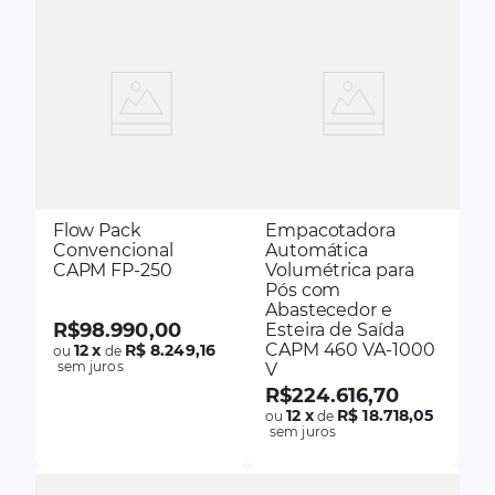
Flow Pack
Empacotadora
Convencional
Automática
CAPM FP-250
Volumétrica para
Pós com
Abastecedor e
R$
98
.
990
,
00
Esteira de Saída
CAPM 460 VA-1000
12
x
R$ 8.249,16
ou
de
sem juros
V
R$
224
.
616
,
70
12
x
R$ 18.718,05
ou
de
sem juros