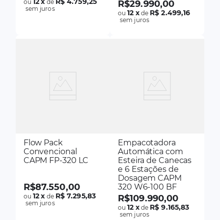
12
x
R$ 4.759,25
ou
de
R$
29
.
990
,
00
sem juros
12
x
R$ 2.499,16
ou
de
sem juros
Flow Pack
Empacotadora
Convencional
Automática com
CAPM FP-320 LC
Esteira de Canecas
e 6 Estações de
Dosagem CAPM
R$
87
.
550
,
00
320 W6-100 BF
12
x
R$ 7.295,83
ou
de
R$
109
.
990
,
00
sem juros
12
x
R$ 9.165,83
ou
de
sem juros