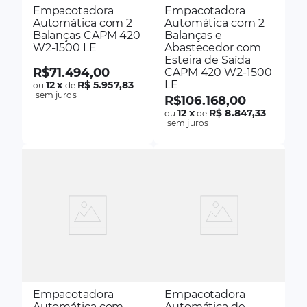
Empacotadora
Empacotadora
Automática com 2
Automática com 2
Balanças CAPM 420
Balanças e
W2-1500 LE
Abastecedor com
Esteira de Saída
R$
71
.
494
,
00
CAPM 420 W2-1500
LE
12
x
R$ 5.957,83
ou
de
sem juros
R$
106
.
168
,
00
12
x
R$ 8.847,33
ou
de
sem juros
Empacotadora
Empacotadora
Automática com
Automática de