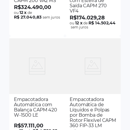
CAPM 200 VA2 MS
com Esteira de
Saída CAPM 270
R$
324
.
490
,
00
VF4
12
x
ou
de
R$ 27.040,83
R$
174
.
029
,
28
sem juros
12
x
R$ 14.502,44
ou
de
sem juros
Empacotadora
Empacotadora
Automática com
Automática de
Balança CAPM 420
Líquidos e Polpas
W-1500 LE
por Bomba de
Rotor Flexível CAPM
R$
57
.
111
,
00
360 FIP-33 LM