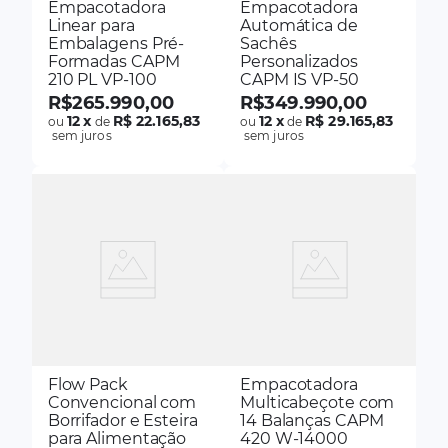
Empacotadora
Empacotadora
Linear para
Automática de
Embalagens Pré-
Sachês
Formadas CAPM
Personalizados
210 PL VP-100
CAPM IS VP-50
R$
265
.
990
,
00
R$
349
.
990
,
00
12
x
R$ 22.165,83
12
x
R$ 29.165,83
ou
de
ou
de
sem juros
sem juros
Flow Pack
Empacotadora
Convencional com
Multicabeçote com
Borrifador e Esteira
14 Balanças CAPM
para Alimentação
420 W-14000