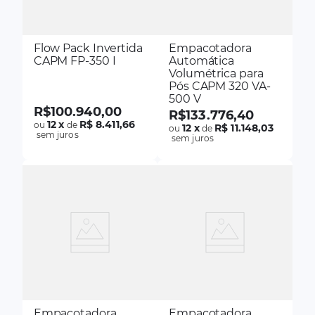
Flow Pack Invertida
Empacotadora
CAPM FP-350 I
Automática
Volumétrica para
Pós CAPM 320 VA-
500 V
R$
100
.
940
,
00
R$
133
.
776
,
40
12
x
R$ 8.411,66
ou
de
12
x
R$ 11.148,03
ou
de
sem juros
sem juros
Empacotadora
Empacotadora