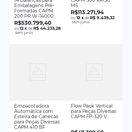
14 Balanças para
CAPM 300 VA-30
Embalagens Pré-
MS
Formadas CAPM
R$
113
.
271
,
94
200 PR W-14000
12
x
R$ 9.439,32
ou
de
R$
530
.
799
,
40
sem juros
12
x
R$ 44.233,28
ou
de
sem juros
Empacotadora
Flow Pack Vertical
Automática com
para Peças Diversas
Esteira de Canecas
CAPM FP-320 V
para Peças Diversas
CAPM 410 BF