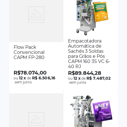
Empacotadora
Automática de
Flow Pack
Sachês 3 Soldas
Convencional
para Grãos e Pós
CAPM FP-280
CAPM 160 3S VC 6-
40 RJ
R$
78
.
074
,
00
R$
89
.
844
,
28
12
x
R$ 6.506,16
12
x
R$ 7.487,02
ou
de
ou
de
sem juros
sem juros