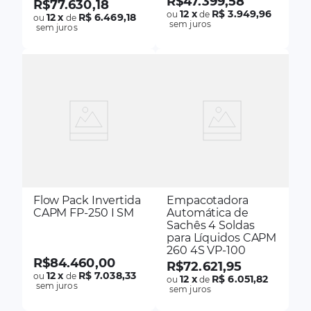
R$
47
.
399
,
58
R$
77
.
630
,
18
12
x
R$ 3.949,96
ou
de
12
x
R$ 6.469,18
ou
de
sem juros
sem juros
Flow Pack Invertida
Empacotadora
CAPM FP-250 I SM
Automática de
Sachês 4 Soldas
para Líquidos CAPM
260 4S VP-100
R$
84
.
460
,
00
R$
72
.
621
,
95
12
x
R$ 7.038,33
ou
de
12
x
R$ 6.051,82
ou
de
sem juros
sem juros