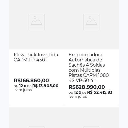
Flow Pack Invertida
Empacotadora
CAPM FP-450 I
Automática de
Sachês 4 Soldas
com Múltiplas
Pistas CAPM 1080
R$
166
.
860
,
00
4S VP-50 4L
12
x
R$ 13.905,00
ou
de
R$
628
.
990
,
00
sem juros
12
x
R$ 52.415,83
ou
de
sem juros