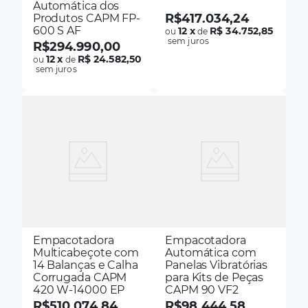
Automática dos
R$
417
.
034
,
24
Produtos CAPM FP-
600 S AF
12
x
R$ 34.752,85
ou
de
sem juros
R$
294
.
990
,
00
12
x
R$ 24.582,50
ou
de
sem juros
Empacotadora
Empacotadora
Multicabeçote com
Automática com
14 Balanças e Calha
Panelas Vibratórias
Corrugada CAPM
para Kits de Peças
420 W-14000 EP
CAPM 90 VF2
R$
510
.
074
,
84
R$
98
.
444
,
58