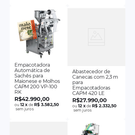
Empacotadora
Automática de
Abastecedor de
Sachês para
Canecas com 2,3 m
Maionese e Molhos
para
CAPM 200 VP-100
Empacotadoras
RK
CAPM 420 LE
R$
42
.
990
,
00
R$
27
.
990
,
00
12
x
R$ 3.582,50
ou
de
12
x
R$ 2.332,50
ou
de
sem juros
sem juros