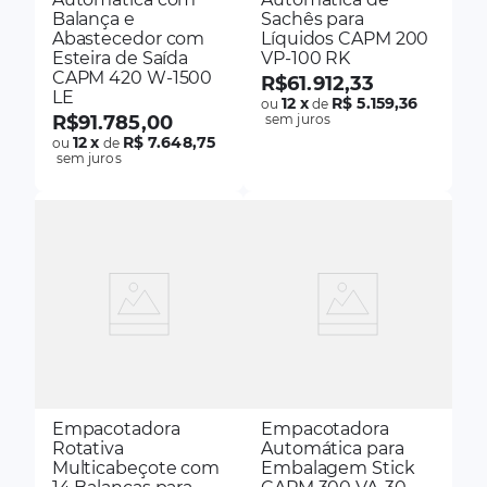
Balança e
Sachês para
Abastecedor com
Líquidos CAPM 200
Esteira de Saída
VP-100 RK
CAPM 420 W-1500
R$
61
.
912
,
33
LE
12
x
R$ 5.159,36
ou
de
R$
91
.
785
,
00
sem juros
12
x
R$ 7.648,75
ou
de
sem juros
Empacotadora
Empacotadora
Rotativa
Automática para
Multicabeçote com
Embalagem Stick