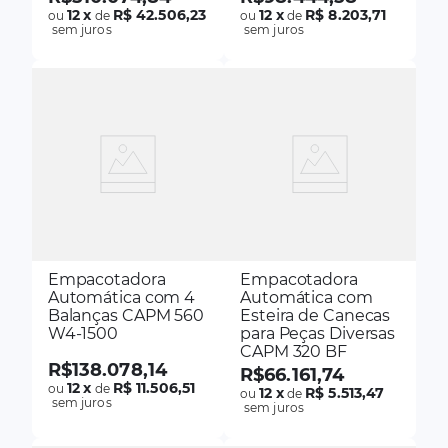
12
x
R$ 42.506,23
12
x
R$ 8.203,71
ou
de
ou
de
sem juros
sem juros
Empacotadora
Empacotadora
Automática com 4
Automática com
Balanças CAPM 560
Esteira de Canecas
W4-1500
para Peças Diversas
CAPM 320 BF
R$
138
.
078
,
14
R$
66
.
161
,
74
12
x
R$ 11.506,51
ou
de
12
x
R$ 5.513,47
ou
de
sem juros
sem juros