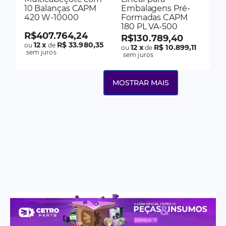
10 Balanças CAPM
Embalagens Pré-
420 W-10000
Formadas CAPM
180 PL VA-500
R$
407
.
764
,
24
R$
130
.
789
,
40
12
x
R$ 33.980,35
ou
de
12
x
R$ 10.899,11
ou
de
sem juros
sem juros
MOSTRAR MAIS