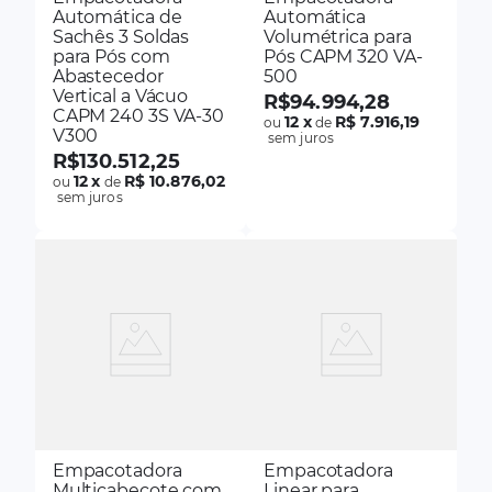
Automática de
Automática
Sachês 3 Soldas
Volumétrica para
para Pós com
Pós CAPM 320 VA-
Abastecedor
500
Vertical a Vácuo
R$
94
.
994
,
28
CAPM 240 3S VA-30
12
x
R$ 7.916,19
ou
de
V300
sem juros
R$
130
.
512
,
25
12
x
R$ 10.876,02
ou
de
sem juros
Empacotadora
Empacotadora
Multicabeçote com
Linear para