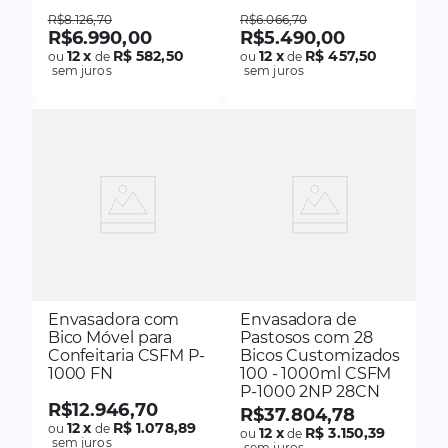
R$
8
.
126
,
70
R$
6
.
066
,
70
R$
6
.
990
,
00
R$
5
.
490
,
00
12
x
R$ 582,50
12
x
R$ 457,50
ou
de
ou
de
sem juros
sem juros
Envasadora com
Envasadora de
Bico Móvel para
Pastosos com 28
Confeitaria CSFM P-
Bicos Customizados
1000 FN
100 - 1000ml CSFM
P-1000 2NP 28CN
R$
12
.
946
,
70
R$
37
.
804
,
78
12
x
R$ 1.078,89
ou
de
12
x
R$ 3.150,39
ou
de
sem juros
sem juros