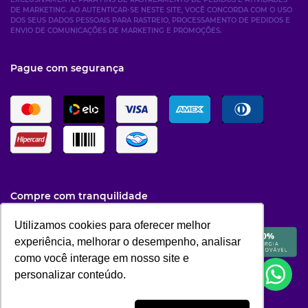
DE MARKETING. AO AUTENTICAR-SE NESTE SITE, VOCÊ CONCORDA COM O USO
DOS SEUS DADOS PESSOAIS PARA RASTREIO, PROCESSAMENTO DE PEDIDOS E
ENVIO DE COMUNICAÇÕES DE MARKETING E PROMOÇÕES.
Pague com segurança
Compre com tranquilidade
Utilizamos cookies para oferecer melhor
Utilizamos cookies para oferecer melhor
experiência, melhorar o desempenho, analisar
experiência, melhorar o desempenho, analisar
como você interage em nosso site e
como você interage em nosso site e
personalizar conteúdo.
personalizar conteúdo.