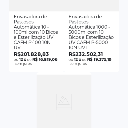
Envasadora de
Envasadora de
Pastosos
Pastosos
Automática 10 -
Automática 1000 -
100ml com 10 Bicos
5000ml com 10
e Esterilização UV
Bicos e Esterilização
CAFM P-100 10N
UV CAFM P-5000
UVT
10N UVT
R$
201
.
828
,
83
R$
232
.
502
,
31
12
x
R$ 16.819,06
12
x
R$ 19.375,19
ou
de
ou
de
sem juros
sem juros