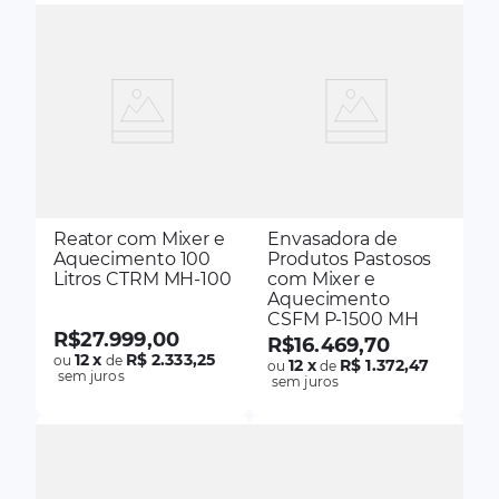
Reator com Mixer e
Envasadora de
Aquecimento 100
Produtos Pastosos
Litros CTRM MH-100
com Mixer e
Aquecimento
CSFM P-1500 MH
R$
27
.
999
,
00
R$
16
.
469
,
70
12
x
R$ 2.333,25
ou
de
12
x
R$ 1.372,47
ou
de
sem juros
sem juros