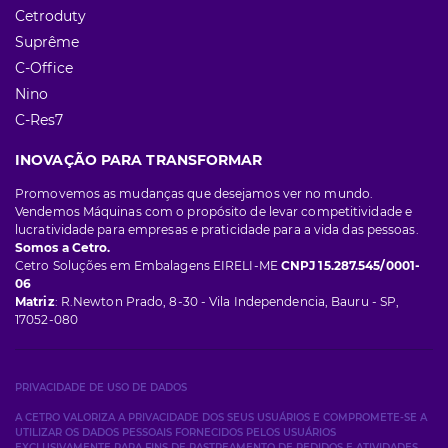
Cetroduty
Suprême
C-Office
Nino
C-Res7
INOVAÇÃO PARA TRANSFORMAR
Promovemos as mudanças que desejamos ver no mundo.
Vendemos Máquinas com o propósito de levar competitividade e
lucratividade para empresas e praticidade para a vida das pessoas.
Somos a Cetro.
Cetro Soluções em Embalagens EIRELI-ME
CNPJ 15.287.545/0001-
06
Matriz
: R.Newton Prado, 8-30 - Vila Independencia, Bauru - SP,
17052-080
PRIVACIDADE DE USO DE DADOS
A CETRO VALORIZA A PRIVACIDADE DOS SEUS USUÁRIOS E COMPROMETE-SE A
UTILIZAR OS DADOS PESSOAIS FORNECIDOS PELOS USUÁRIOS
EXCLUSIVAMENTE PARA FINS DE RASTREAMENTO DE PEDIDOS E ATIVIDADES