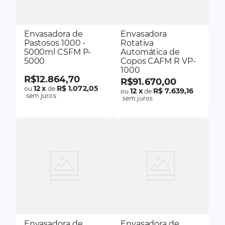
Envasadora de
Envasadora
Pastosos 1000 -
Rotativa
5000ml CSFM P-
Automática de
5000
Copos CAFM R VP-
1000
R$
12
.
864
,
70
R$
91
.
670
,
00
12
x
R$ 1.072,05
ou
de
12
x
R$ 7.639,16
ou
de
sem juros
sem juros
Envasadora de
Envasadora de