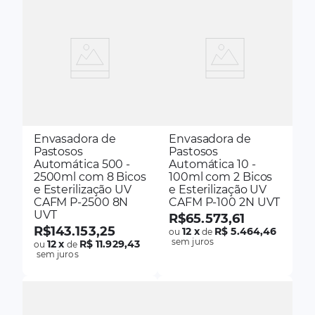
Envasadora de
Envasadora de
Pastosos
Pastosos
Automática 500 -
Automática 10 -
2500ml com 8 Bicos
100ml com 2 Bicos
e Esterilização UV
e Esterilização UV
CAFM P-2500 8N
CAFM P-100 2N UVT
UVT
R$
65
.
573
,
61
R$
143
.
153
,
25
12
x
R$ 5.464,46
ou
de
sem juros
12
x
R$ 11.929,43
ou
de
sem juros