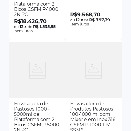
Plataforma com 2
Bicos CSFM P-1000
R$
9
.
568
,
70
2N PC
12
x
R$ 797,39
ou
de
R$
18
.
426
,
70
sem juros
12
x
R$ 1.535,55
ou
de
sem juros
Envasadora de
Envasadora de
Pastosos 1000 -
Produtos Pastosos
5000ml de
100-1000 ml com
Plataforma com 2
Mixer e em Inox 316
Bicos CSFM P-5000
CSFM P-1000 T M
2N PC
SS316