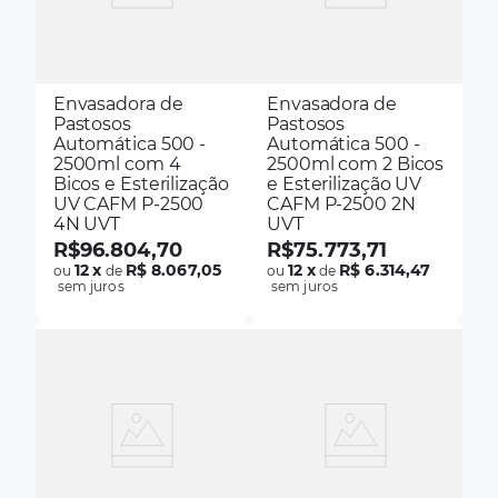
Envasadora de
Envasadora de
Pastosos
Pastosos
Automática 500 -
Automática 500 -
2500ml com 4
2500ml com 2 Bicos
Bicos e Esterilização
e Esterilização UV
UV CAFM P-2500
CAFM P-2500 2N
4N UVT
UVT
R$
96
.
804
,
70
R$
75
.
773
,
71
12
x
R$ 8.067,05
12
x
R$ 6.314,47
ou
de
ou
de
sem juros
sem juros