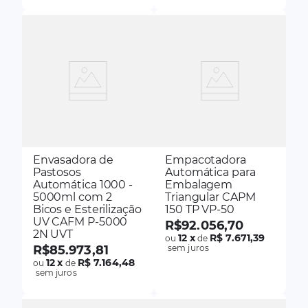
Envasadora de
Empacotadora
Pastosos
Automática para
Automática 1000 -
Embalagem
5000ml com 2
Triangular CAPM
Bicos e Esterilização
150 TP VP-50
UV CAFM P-5000
R$
92
.
056
,
70
2N UVT
12
x
R$ 7.671,39
ou
de
R$
85
.
973
,
81
sem juros
12
x
R$ 7.164,48
ou
de
sem juros