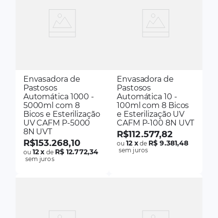
Envasadora de
Envasadora de
Pastosos
Pastosos
Automática 1000 -
Automática 10 -
5000ml com 8
100ml com 8 Bicos
Bicos e Esterilização
e Esterilização UV
UV CAFM P-5000
CAFM P-100 8N UVT
8N UVT
R$
112
.
577
,
82
R$
153
.
268
,
10
12
x
R$ 9.381,48
ou
de
sem juros
12
x
R$ 12.772,34
ou
de
sem juros