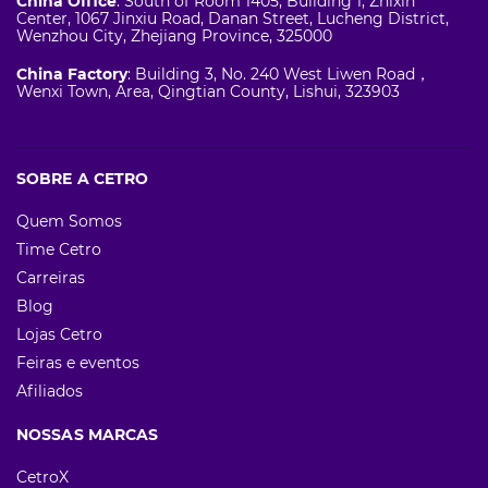
China Office
: South of Room 1405, Building 1, Zhixin
Center, 1067 Jinxiu Road, Danan Street, Lucheng District,
Wenzhou City, Zhejiang Province, 325000
China Factory
: Building 3, No. 240 West Liwen Road，
Wenxi Town, Area, Qingtian County, Lishui, 323903
SOBRE A CETRO
Quem Somos
Time Cetro
Carreiras
Blog
Lojas Cetro
Feiras e eventos
Afiliados
NOSSAS MARCAS
CetroX