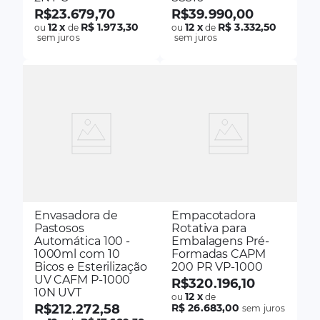
R$
23
.
679
,
70
R$
39
.
990
,
00
12
x
R$ 1.973,30
12
x
R$ 3.332,50
ou
de
ou
de
sem juros
sem juros
Envasadora de
Empacotadora
Pastosos
Rotativa para
Automática 100 -
Embalagens Pré-
1000ml com 10
Formadas CAPM
Bicos e Esterilização
200 PR VP-1000
UV CAFM P-1000
R$
320
.
196
,
10
10N UVT
12
x
ou
de
R$
212
.
272
,
58
R$ 26.683,00
sem juros