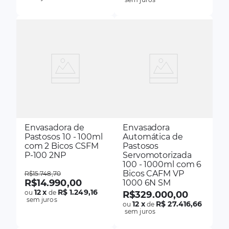
Envasadora de
Envasadora
Pastosos 10 - 100ml
Automática de
com 2 Bicos CSFM
Pastosos
P-100 2NP
Servomotorizada
100 - 1000ml com 6
Bicos CAFM VP
R$
15
.
748
,
70
R$
14
.
990
,
00
1000 6N SM
12
x
R$ 1.249,16
ou
de
R$
329
.
000
,
00
sem juros
12
x
R$ 27.416,66
ou
de
sem juros