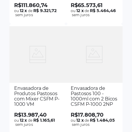
R$
111
.
860
,
74
R$
65
.
573
,
61
12
x
R$ 9.321,72
12
x
R$ 5.464,46
ou
de
ou
de
sem juros
sem juros
Envasadora de
Envasadora de
Produtos Pastosos
Pastosos 100 -
com Mixer CSFM P-
1000ml com 2 Bicos
1000 VM
CSFM P-1000 2NP
R$
13
.
987
,
40
R$
17
.
808
,
70
12
x
R$ 1.165,61
12
x
R$ 1.484,05
ou
de
ou
de
sem juros
sem juros