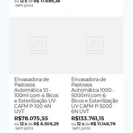
12
x
R$ 17.689,38
ou
de
sem juros
Envasadora de
Envasadora de
Pastosos
Pastosos
Automática 10 -
Automática 1000 -
100ml com 4 Bicos
5000ml com 6
e Esterilização UV
Bicos e Esterilização
CAFM P-100 4N
UV CAFM P-5000
UVT
6N UVT
R$
78
.
075
,
55
R$
133
.
761
,
15
12
x
R$ 6.506,29
12
x
R$ 11.146,76
ou
de
ou
de
sem juros
sem juros