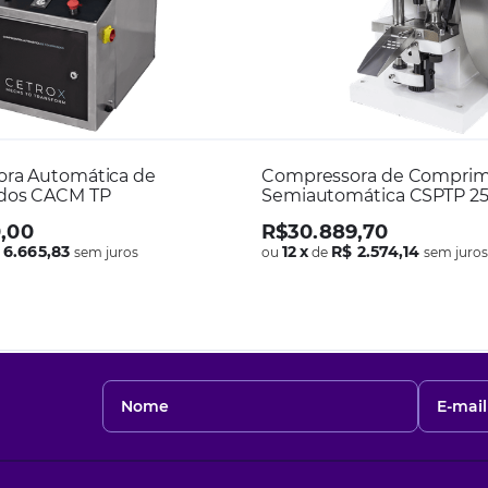
ra Automática de
Compressora de Comprim
dos CACM TP
Semiautomática CSPTP 2
0
,
00
R$
30
.
889
,
70
 6.665,83
12
x
R$ 2.574,14
sem juros
ou
de
sem juro