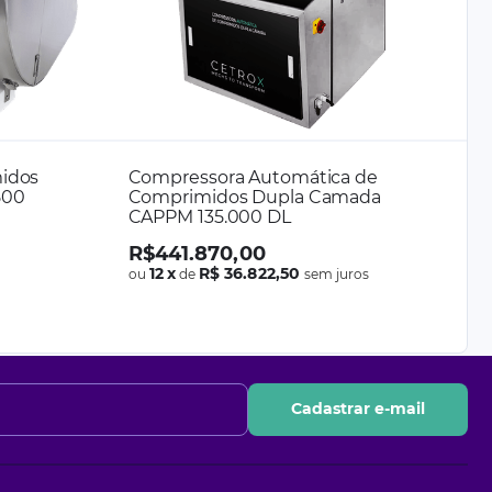
idos
Compressora Automática de
500
Comprimidos Dupla Camada
CAPPM 135.000 DL
R$
441
.
870
,
00
s
12
x
R$ 36.822,50
ou
de
sem juros
Cadastrar e-mail