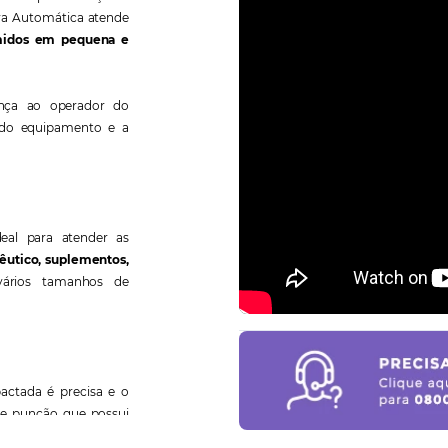
ra Automática atende
midos em pequena e
ança ao operador do
 do equipamento e a
al para atender as
êutico, suplementos,
ários tamanhos de
actada é precisa e o
e punção que possui
veis.