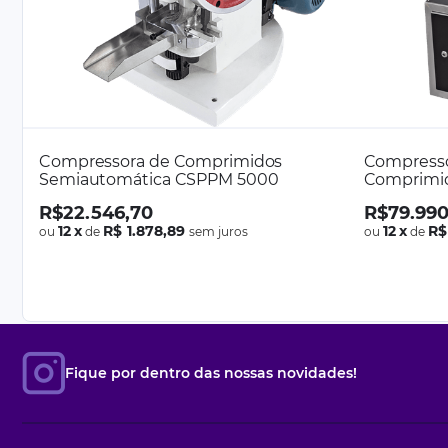
Compressora de Comprimidos
Compresso
Semiautomática CSPPM 5000
Comprimi
R$
22
.
546
,
70
R$
79
.
99
12
x
R$ 1.878,89
12
x
R$
ou
de
sem juros
ou
de
Fique por dentro das nossas novidades!