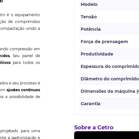
00
Modelo
tro é o equipamento
Tensão
ção de comprimidos
 compactação unido a
Potência
Força de prensagem
zando compressão em
Produtividade
idos.
Seu painel de
itivos
para todos os
Espessura do comprimid
Diâmetro do comprimido
ados e seu processo é
 com
ajustes contínuos
Dimensões da máquina (C
a a possibilidade de
Garantia
Sobre a Cetro
 projetado para uma
nte a padronização e