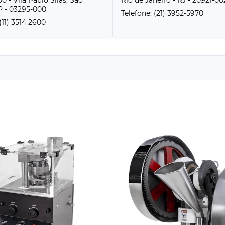
0 - Vila Paulo Silas, São
Rio de Janeiro - RJ - 20921-00
P - 03295-000
Telefone: (21) 3952-5970
(11) 3514 2600