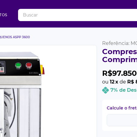
Buscar
TOS
UENOS ASPP 3600
Referência
:
M
Compres
Comprim
R$
97
.
850
ou
12
x
de
R$ 8
7% de Des