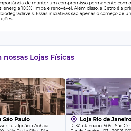
equipamento. Com alta
importância de manter um compromisso permanente com o Plan
mprimidos Pequenos da
is, energia 100% limpa e renovável. Além disso, a Cetro é a 
biodegradáveis. Essas iniciativas são apenas o começo de 
os
e garante que o
ações.
nossas Lojas Físicas
a São Paulo
Loja Rio de Janeir
ssor Luiz Ignácio Anhaia
R. São Januário, 505 - São Cri