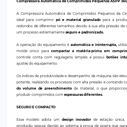
Compressora Automática de Comprimidos Pequenos ASPP 36
A Compressora Automática de Comprimidos Pequenos da Ce
ideal para comprimir
pó e material granulado
para a produ
redondos de diferentes tamanhos devido à sua alta pressão de
um processo extremamente
seguro e padronizado.
A operação do equipamento é
automática e ininterrupta,
utili
molde único para
compactar a matéria-prima em comprim
controle conta com regulagens simples e possui
botões intu
ajustes do equipamento.
Os índices de produtividade e desempenho da máquina são elev
potente, realizando os processos com alta pressão e contando
do volume de preenchimento
de material, o que proporcion
produzir comprimidos com
espessuras diferentes.
SEGURO E COMPACTO
Esse modelo adota um
design inovador
de estação única,
produção segura devido ao sistema à prova de poeira que gara