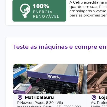
necessitando apenas do abastecimento de material na cuba do 
A Cetro acredita na 
pressão e controle ajustável, a Compressora Automática de Co
quanto em suas filia
embalagens a vácuo 
Cetro
produz inúmeros tamanhos de comprimidos redond
para as próximas ger
processo seja otimizado.
Teste as máquinas e compre em 
Matriz Bauru
Loj
R.Newton Prado, 8-30 - Vila
Av. Profe