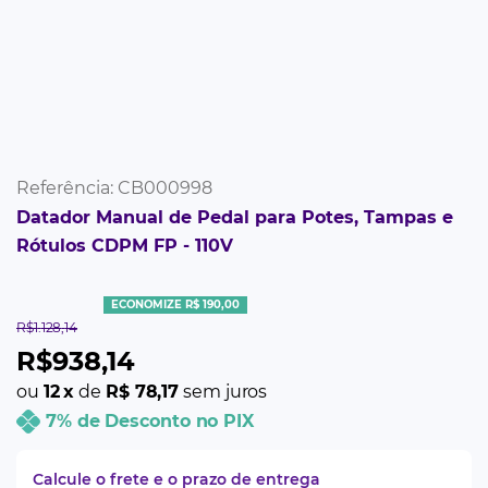
Referência
:
CB000998
Datador Manual de Pedal para Potes, Tampas e
Rótulos CDPM FP - 110V
ECONOMIZE R$ 190,00
R$
1
.
128
,
14
R$
938
,
14
ou
12
x
de
R$ 78,17
sem juros
7% de Desconto no PIX