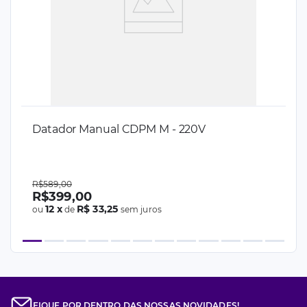
Datador Manual CDPM M - 220V
R$
589
,
00
R$
399
,
00
12
x
R$ 33,25
ou
de
sem juros
FIQUE POR DENTRO DAS NOSSAS NOVIDADES!