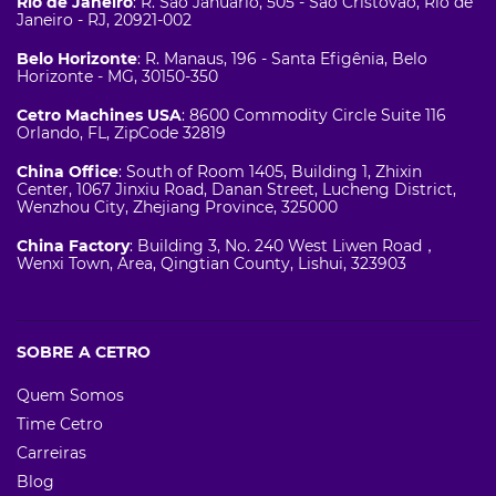
Rio de Janeiro
: R. São Januário, 505 - São Cristóvão, Rio de
Janeiro - RJ, 20921-002
Belo Horizonte
: R. Manaus, 196 - Santa Efigênia, Belo
Horizonte - MG, 30150-350
Cetro Machines USA
: 8600 Commodity Circle Suite 116
Orlando, FL, ZipCode 32819
China Office
: South of Room 1405, Building 1, Zhixin
Center, 1067 Jinxiu Road, Danan Street, Lucheng District,
Wenzhou City, Zhejiang Province, 325000
China Factory
: Building 3, No. 240 West Liwen Road，
Wenxi Town, Area, Qingtian County, Lishui, 323903
SOBRE A CETRO
Quem Somos
Time Cetro
Carreiras
Blog