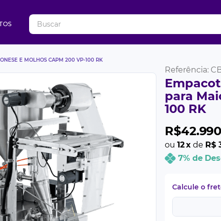
Buscar
TOS
ONESE E MOLHOS CAPM 200 VP-100 RK
Referência
:
C
Empacot
para Mai
100 RK
R$
42
.
99
ou
12
x
de
R$ 
7% de Des