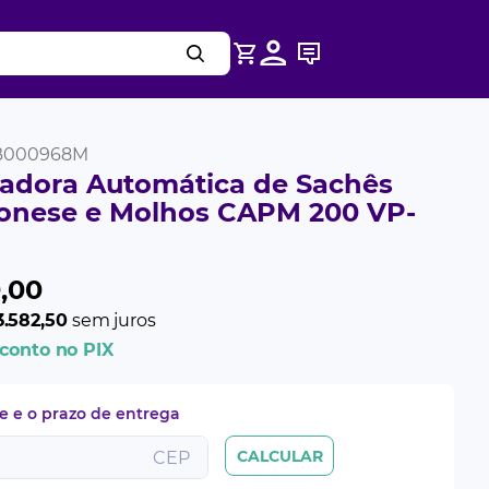
B000968M
adora Automática de Sachês
onese e Molhos CAPM 200 VP-
0
,
00
3.582,50
sem juros
conto no PIX