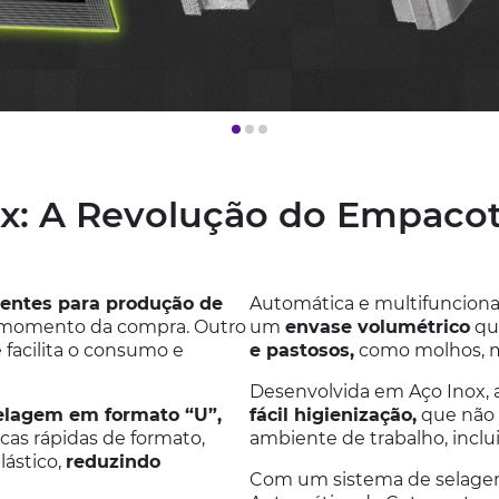
x: A Revolução do Empac
entes para produção de
Automática e multifuncion
 momento da compra. Outro
um
envase volumétrico
que
facilita o consumo e
e pastosos,
como molhos, ma
Desenvolvida em Aço Inox
elagem em formato “U”,
fácil higienização,
que não 
cas rápidas de formato,
ambiente de trabalho, incl
lástico,
reduzindo
Com um sistema de selagem