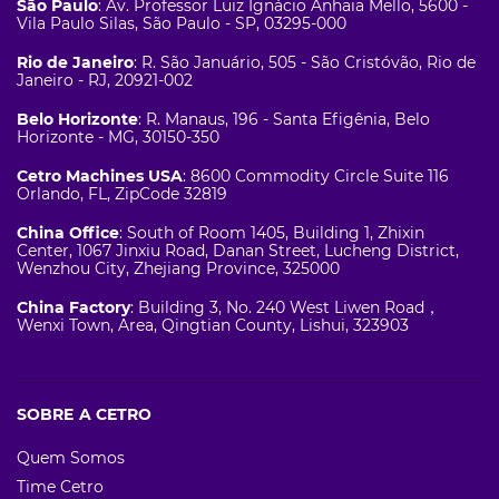
São Paulo
: Av. Professor Luiz Ignácio Anhaia Mello, 5600 -
Vila Paulo Silas, São Paulo - SP, 03295-000
Rio de Janeiro
: R. São Januário, 505 - São Cristóvão, Rio de
Janeiro - RJ, 20921-002
Belo Horizonte
: R. Manaus, 196 - Santa Efigênia, Belo
Horizonte - MG, 30150-350
Cetro Machines USA
: 8600 Commodity Circle Suite 116
Orlando, FL, ZipCode 32819
China Office
: South of Room 1405, Building 1, Zhixin
Center, 1067 Jinxiu Road, Danan Street, Lucheng District,
Wenzhou City, Zhejiang Province, 325000
China Factory
: Building 3, No. 240 West Liwen Road，
Wenxi Town, Area, Qingtian County, Lishui, 323903
SOBRE A CETRO
Quem Somos
Time Cetro