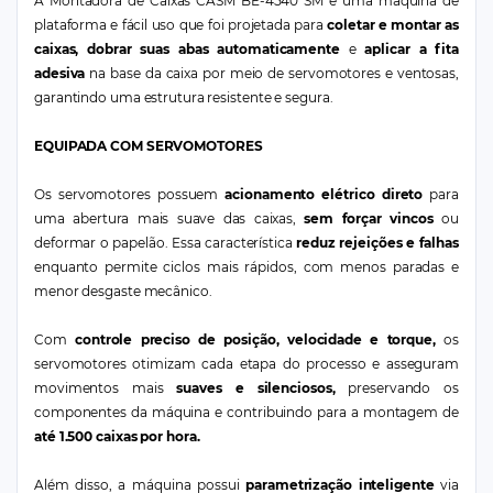
A Montadora de Caixas CASM BE-4540 SM é uma máquina de
plataforma e fácil uso que foi projetada para
coletar e montar as
caixas, dobrar suas abas automaticamente
e
aplicar a fita
adesiva
na base da caixa por meio de servomotores e ventosas,
garantindo uma estrutura resistente e segura.
EQUIPADA COM SERVOMOTORES
Os servomotores possuem
acionamento elétrico direto
para
uma abertura mais suave das caixas,
sem forçar vincos
ou
deformar o papelão. Essa característica
reduz rejeições e falhas
enquanto permite ciclos mais rápidos, com menos paradas e
menor desgaste mecânico.
Com
controle preciso de posição, velocidade e torque,
os
servomotores otimizam cada etapa do processo e asseguram
movimentos mais
suaves e silenciosos,
preservando os
componentes da máquina e contribuindo para a montagem de
até 1.500 caixas por hora.
Além disso, a máquina possui
parametrização inteligente
via