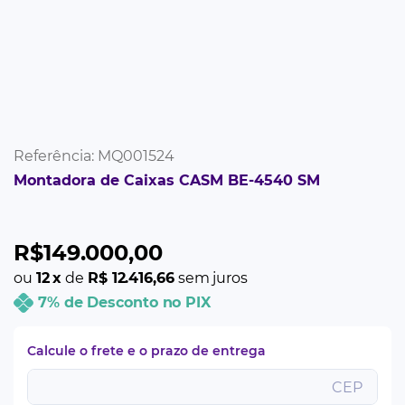
Referência
:
MQ001524
Montadora de Caixas CASM BE-4540 SM
R$
149
.
000
,
00
ou
12
x
de
R$ 12.416,66
sem juros
7% de Desconto no PIX