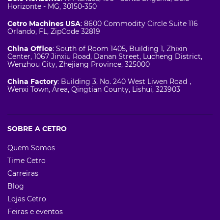
Horizonte - MG, 30150-350
Cetro Machines USA
: 8600 Commodity Circle Suite 116
Orlando, FL, ZipCode 32819
China Office
: South of Room 1405, Building 1, Zhixin
Center, 1067 Jinxiu Road, Danan Street, Lucheng District,
Wenzhou City, Zhejiang Province, 325000
China Factory
: Building 3, No. 240 West Liwen Road，
Wenxi Town, Area, Qingtian County, Lishui, 323903
SOBRE A CETRO
Quem Somos
Time Cetro
Carreiras
Blog
Lojas Cetro
Feiras e eventos