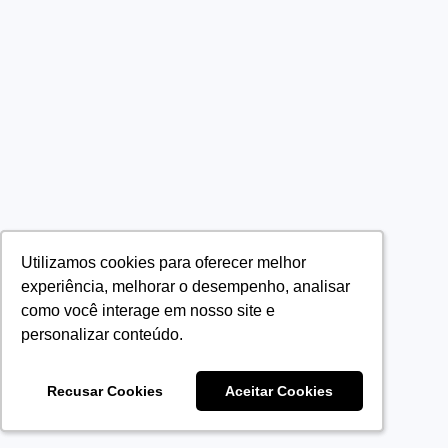
Utilizamos cookies para oferecer melhor
Utilizamos cookies para oferecer melhor
experiência, melhorar o desempenho, analisar
experiência, melhorar o desempenho, analisar
como você interage em nosso site e
como você interage em nosso site e
personalizar conteúdo.
personalizar conteúdo.
Recusar Cookies
Recusar Cookies
Aceitar Cookies
Aceitar Cookies