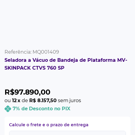
Referência
:
MQ001409
Seladora a Vácuo de Bandeja de Plataforma MV-
SKINPACK CTVS 760 SP
R$
97
.
890
,
00
ou
12
x
de
R$ 8.157,50
sem juros
7% de Desconto no PIX