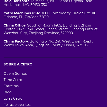
Belo Horizonte
: R. Manaus, 196 - Santa Efigênia, Belo
Horizonte - MG, 30150-350
Cetro Machines USA
: 8600 Commodity Circle Suite 116
Orlando, FL, ZipCode 32819
China Office
: South of Room 1405, Building 1, Zhixin
Center, 1067 Jinxiu Road, Danan Street, Lucheng District,
Wenzhou City, Zhejiang Province, 325000
China Factory
: Building 3, No. 240 West Liwen Road，
Wenxi Town, Area, Qingtian County, Lishui, 323903
SOBRE A CETRO
Quem Somos
Time Cetro
Carreiras
Blog
Lojas Cetro
Feiras e eventos