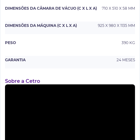
DIMENSÕES DA CÂMARA DE VÁCUO (C X L X A)
710 X 510 X 58 MM
DIMENSÕES DA MÁQUINA (C X L X A)
925 X 980 X 1135 MM
PESO
390 KG
GARANTIA
24 MESES
Sobre a Cetro