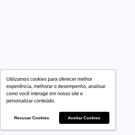
Utilizamos cookies para oferecer melhor
Utilizamos cookies para oferecer melhor
experiência, melhorar o desempenho, analisar
experiência, melhorar o desempenho, analisar
como você interage em nosso site e
como você interage em nosso site e
personalizar conteúdo.
personalizar conteúdo.
Recusar Cookies
Recusar Cookies
Aceitar Cookies
Aceitar Cookies