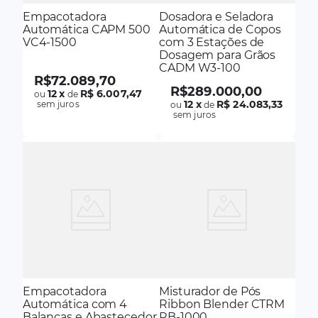
Empacotadora
Dosadora e Seladora
Automática CAPM 500
Automática de Copos
VC4-1500
com 3 Estações de
Dosagem para Grãos
CADM W3-100
R$
72
.
089
,
70
R$
289
.
000
,
00
12
x
R$ 6.007,47
ou
de
12
x
R$ 24.083,33
sem juros
ou
de
sem juros
Empacotadora
Misturador de Pós
Automática com 4
Ribbon Blender CTRM
Balanças e Abastecedor
RB-1000