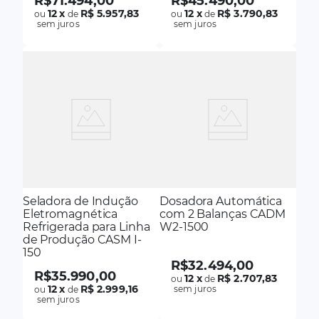
R$
71
.
494
,
00
R$
45
.
490
,
00
12
x
R$ 5.957,83
12
x
R$ 3.790,83
ou
de
ou
de
sem juros
sem juros
Seladora de Indução
Dosadora Automática
Eletromagnética
com 2 Balanças CADM
Refrigerada para Linha
W2-1500
de Produção CASM I-
150
R$
32
.
494
,
00
R$
35
.
990
,
00
12
x
R$ 2.707,83
ou
de
12
x
R$ 2.999,16
sem juros
ou
de
sem juros