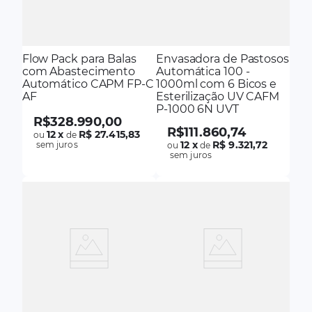
Flow Pack para Balas
Envasadora de Pastosos
com Abastecimento
Automática 100 -
Automático CAPM FP-C
1000ml com 6 Bicos e
AF
Esterilização UV CAFM
P-1000 6N UVT
R$
328
.
990
,
00
R$
111
.
860
,
74
12
x
R$ 27.415,83
ou
de
12
x
R$ 9.321,72
sem juros
ou
de
sem juros