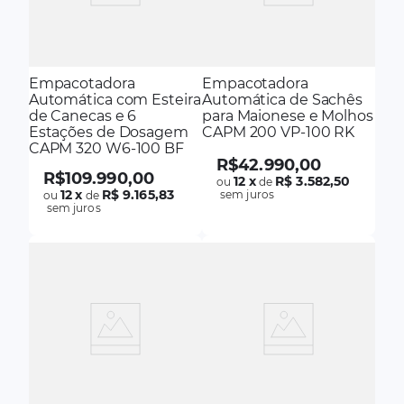
Empacotadora
Empacotadora
Automática com Esteira
Automática de Sachês
de Canecas e 6
para Maionese e Molhos
Estações de Dosagem
CAPM 200 VP-100 RK
CAPM 320 W6-100 BF
R$
42
.
990
,
00
R$
109
.
990
,
00
12
x
R$ 3.582,50
ou
de
12
x
R$ 9.165,83
sem juros
ou
de
sem juros