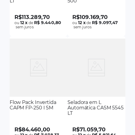
LT
500
R$
113
.
289
,
70
R$
109
.
169
,
70
12
x
R$ 9.440,80
12
x
R$ 9.097,47
ou
de
ou
de
sem juros
sem juros
Flow Pack Invertida
Seladora em L
CAPM FP-250 I SM
Automática CASM 5545
LT
R$
84
.
460
,
00
R$
71
.
059
,
70
12
x
R$ 7.038,33
12
x
R$ 5.921,64