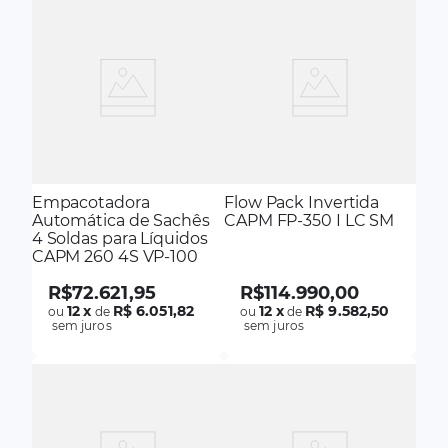
Empacotadora
Flow Pack Invertida
Automática de Sachês
CAPM FP-350 I LC SM
4 Soldas para Líquidos
CAPM 260 4S VP-100
R$
72
.
621
,
95
R$
114
.
990
,
00
12
x
R$ 6.051,82
12
x
R$ 9.582,50
ou
de
ou
de
sem juros
sem juros