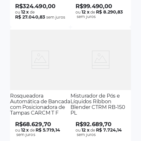
R$
324
.
490
,
00
R$
99
.
490
,
00
12
x
12
x
R$ 8.290,83
ou
de
ou
de
R$ 27.040,83
sem juros
sem juros
Rosqueadora
Misturador de Pós e
Automática de Bancada
Líquidos Ribbon
com Posicionadora de
Blender CTRM RB-150
Tampas CARCM T F
PL
R$
68
.
629
,
70
R$
92
.
689
,
70
12
x
R$ 5.719,14
12
x
R$ 7.724,14
ou
de
ou
de
sem juros
sem juros