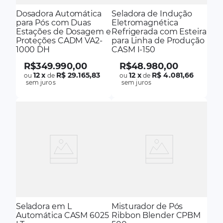
Dosadora Automática
Seladora de Indução
para Pós com Duas
Eletromagnética
Estações de Dosagem e
Refrigerada com Esteira
Proteções CADM VA2-
para Linha de Produção
1000 DH
CASM I-150
R$
349
.
990
,
00
R$
48
.
980
,
00
12
x
R$ 29.165,83
12
x
R$ 4.081,66
ou
de
ou
de
sem juros
sem juros
Seladora em L
Misturador de Pós
Automática CASM 6025
Ribbon Blender CPBM