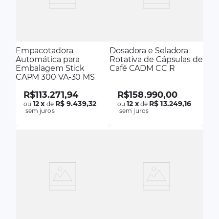
Empacotadora
Dosadora e Seladora
Automática para
Rotativa de Cápsulas de
Embalagem Stick
Café CADM CC R
CAPM 300 VA-30 MS
R$
113
.
271
,
94
R$
158
.
990
,
00
12
x
R$ 9.439,32
12
x
R$ 13.249,16
ou
de
ou
de
sem juros
sem juros