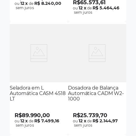
R$
65
.
573
,
61
12
x
R$ 8.240,00
ou
de
12
x
R$ 5.464,46
sem juros
ou
de
sem juros
Seladora em L
Dosadora de Balança
Automática CASM 4518
Automática CADM W2-
LT
1000
R$
89
.
990
,
00
R$
25
.
739
,
70
12
x
R$ 7.499,16
12
x
R$ 2.144,97
ou
de
ou
de
sem juros
sem juros