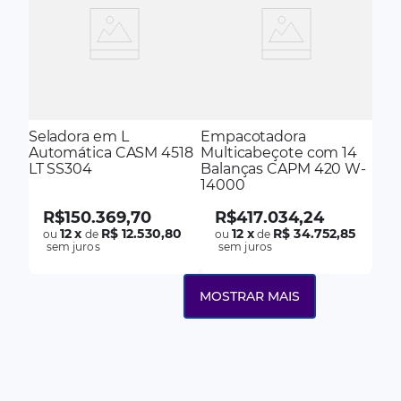
Seladora em L
Empacotadora
Automática CASM 4518
Multicabeçote com 14
LT SS304
Balanças CAPM 420 W-
14000
R$
150
.
369
,
70
R$
417
.
034
,
24
12
x
R$ 12.530,80
12
x
R$ 34.752,85
ou
de
ou
de
sem juros
sem juros
MOSTRAR MAIS