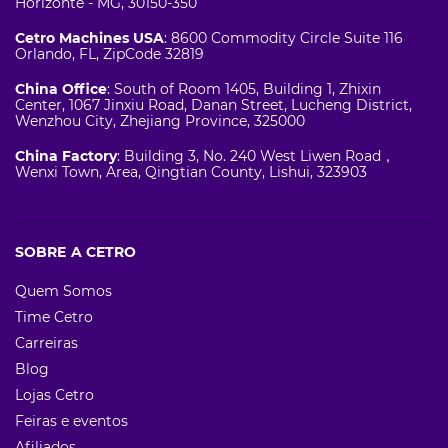
Horizonte - MG, 30150-350
Cetro Machines USA
: 8600 Commodity Circle Suite 116
Orlando, FL, ZipCode 32819
China Office
: South of Room 1405, Building 1, Zhixin
Center, 1067 Jinxiu Road, Danan Street, Lucheng District,
Wenzhou City, Zhejiang Province, 325000
China Factory
: Building 3, No. 240 West Liwen Road，
Wenxi Town, Area, Qingtian County, Lishui, 323903
SOBRE A CETRO
Quem Somos
Time Cetro
Carreiras
Blog
Lojas Cetro
Feiras e eventos
Afiliados