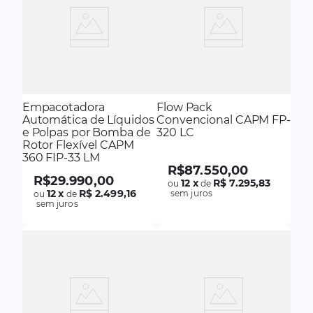
Empacotadora
Flow Pack
Automática de Líquidos
Convencional CAPM FP-
e Polpas por Bomba de
320 LC
Rotor Flexível CAPM
360 FIP-33 LM
R$
87
.
550
,
00
R$
29
.
990
,
00
12
x
R$ 7.295,83
ou
de
12
x
R$ 2.499,16
sem juros
ou
de
sem juros