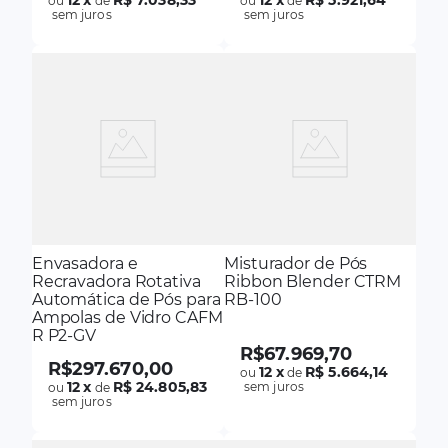
ou
de
ou
de
sem juros
sem juros
Envasadora e
Misturador de Pós
Recravadora Rotativa
Ribbon Blender CTRM
Automática de Pós para
RB-100
Ampolas de Vidro CAFM
R P2-GV
R$
67
.
969
,
70
R$
297
.
670
,
00
12
x
R$ 5.664,14
ou
de
12
x
R$ 24.805,83
sem juros
ou
de
sem juros