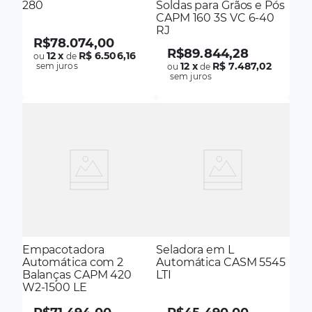
280
Soldas para Grãos e Pós
CAPM 160 3S VC 6-40
RJ
R$
78
.
074
,
00
R$
89
.
844
,
28
12
x
R$ 6.506,16
ou
de
12
x
R$ 7.487,02
sem juros
ou
de
sem juros
Empacotadora
Seladora em L
Automática com 2
Automática CASM 5545
Balanças CAPM 420
LTI
W2-1500 LE