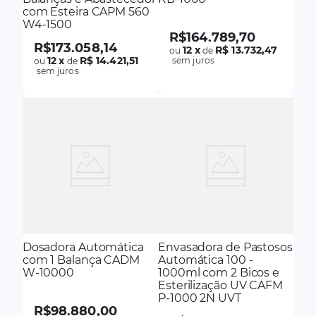
com Esteira CAPM 560
W4-1500
R$
164
.
789
,
70
R$
173
.
058
,
14
12
x
R$ 13.732,47
ou
de
12
x
R$ 14.421,51
sem juros
ou
de
sem juros
Dosadora Automática
Envasadora de Pastosos
com 1 Balança CADM
Automática 100 -
W-10000
1000ml com 2 Bicos e
Esterilização UV CAFM
P-1000 2N UVT
R$
98
.
880
,
00