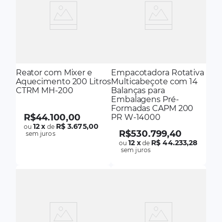
Reator com Mixer e
Empacotadora Rotativa
Aquecimento 200 Litros
Multicabeçote com 14
CTRM MH-200
Balanças para
Embalagens Pré-
Formadas CAPM 200
R$
44
.
100
,
00
PR W-14000
12
x
R$ 3.675,00
ou
de
R$
530
.
799
,
40
sem juros
12
x
R$ 44.233,28
ou
de
sem juros